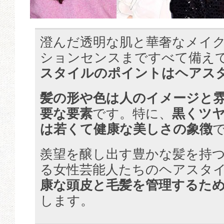
澄んだ透明な肌と華奢なメイ
ションセンスまですべて備え
スタイルのポイントはヘアス
髪の形や色は人のイメージと
要な要素
です。特に、
黒くツ
は若くて健康な美しさの象徴
羨望を醸し出す豊かな髪を持
る女性芸能人たちのヘアスタ
康な頭皮と毛髪を管理するた
します。