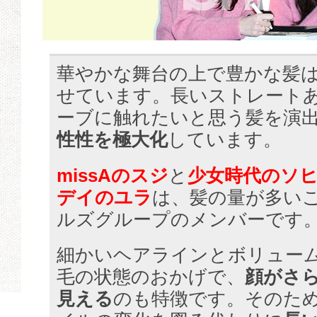
華やかな舞台の上で豊かな髪
せています。長いストレート
ーブに触れたいと思う髪を演
性性を極大化
しています。
missAのスジ
と
少女時代のソ
デイのユラ
は、髪の量が多い
ルズグループのメンバーです
細かいヘアラインとボリュー
毛の状態のおかげで、
顔がさ
見える
のも特徴です。そのた