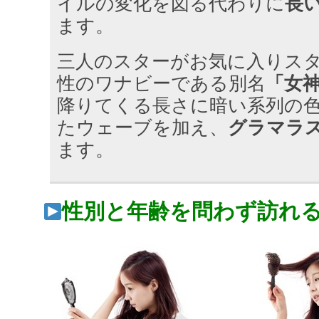
イルの変化を図る代わりに
長
ます。
三人のスターがお気に入りス
性のワナビーである別名
「女
降りてくる長さに暗い系列の
たウェーブを加え、
グラマラ
ます。
性別と年齢を問わず訪れ