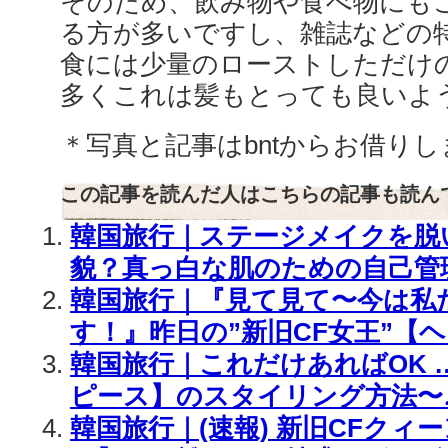
そのため、飲み物や食べ物にも
る方が多いですし、雑誌などの
食には少量のローストしただけ
多くこれは髪もとっても良いよ
＊写真と記事はbntからお借り
この記事を読んだ人はこちらの記事も読ん
韓国旅行｜ステージメイクを脱
貌？真っ白な肌のための自己管
韓国旅行｜『見て見て〜今は私
す！』昨日の”新旧CF女王”【ヘリ
韓国旅行｜これだけあればOK 
ピース】のスタイリング方法〜
韓国旅行｜(速報) 新旧CFクィ