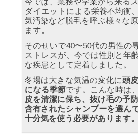
今では、業務や学業から来る
ダイエットによる栄養不均衡
気汚染など脱毛を呼ぶ様々な
ます。
そのせいで40〜50代の男性の
ストレスが、今では性別と年
な疾患として定着しました。
冬場は大きな気温の変化に
頭
になる季節
です。こんな時は
皮を清潔に保ち、抜け毛の予
含有されたシャンプーを選ん
十分気を使う必要があります