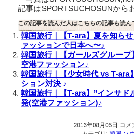
記事はSPORTSUCHOSUNか
この記事を読んだ人はこちらの記事も読ん
韓国旅行｜【T-ara】夏を知ら
ァッションで日本へ〜♪
韓国旅行｜【ガールズグループ
空港ファッション♪
韓国旅行｜【少女時代 vs T-a
ション対決 ♪
韓国旅行｜【T-ara】”インサド
発(空港ファッション)♪
2016年08月05日
韓
コメ
国
カテゴリ:
韓国,ソ