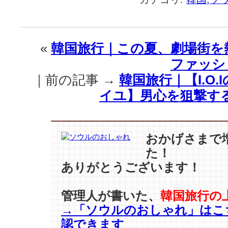
旅
行
｜
夏
«
韓国旅行｜この夏、劇場街を
の
ファッシ
ち
ょ
｜前の記事 →
韓国旅行｜【I.O.
っ
イユ】男心を狙撃す
と
し
た
お
おかげさまで
出
た！
か
け
ありがとうございます！
に
は、
管理人が書いた、
韓国旅行の
シ
→「ソウルのおしゃれ」はこ
ッ
ク
認できます