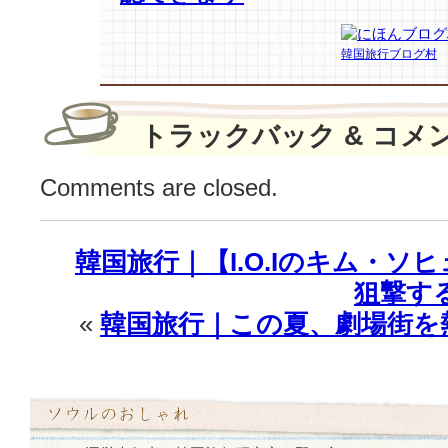
な
【T-
ara】
韓国旅行ブログ村
を
参
考
トラックバック & コメ
に
し
ま
Comments are closed.
し
ょ
う
韓国旅行｜【I.O.Iのキム・ソ
♪
狙撃す
は
«
韓国旅行｜この夏、劇場街を