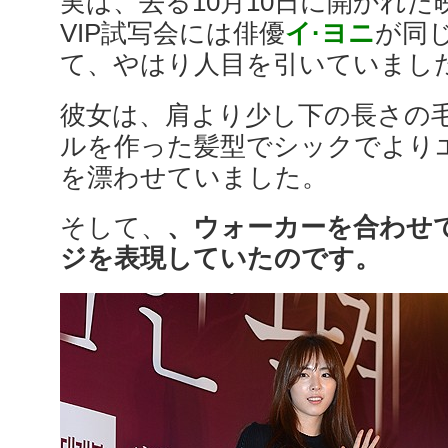
実は、去る10月10日に開かれた
VIP試写会には俳優
イ·ヨニ
が同
て、やはり人目を引いていまし
彼女は、肩より少し下の長さの
ルを作った髪型でシックでより
を漂わせていました。
そして、
、ウォーカーを合わせ
ジを表現していたのです。