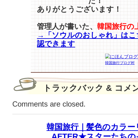
た！
vs
ありがとうございます！
イ
·
ヨ
管理人が書いた、
韓国旅行の
ニ
→「ソウルのおしゃれ」はこ
”
同
認できます
じ
ニ
ッ
韓国旅行ブログ村
ト
ワ
ン
トラックバック & コメ
ピ
ー
Comments are closed.
ス
で
登
場！
韓国旅行｜髪色のカラーリ
は
AFTER★スターたち