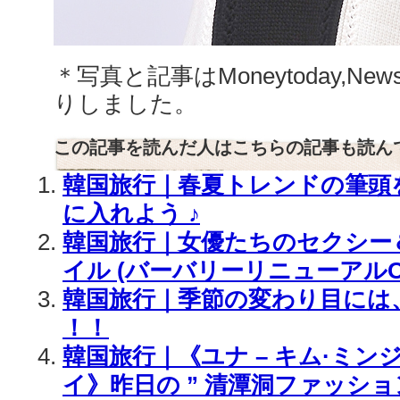
＊写真と記事はMoneytoday,New
りしました。
この記事を読んだ人はこちらの記事も読ん
韓国旅行｜春夏トレンドの筆頭を 
に入れよう ♪
韓国旅行｜女優たちのセクシー
イル (バーバリーリニューアルO
韓国旅行｜季節の変わり目には
！！
韓国旅行｜《ユナ – キム·ミンジ
イ》昨日の ” 清潭洞ファッション 