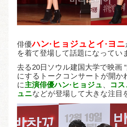
ハン·ヒョジュとイ·ヨニ
俳優
を着て登場して話題になってい
去る20日ソウル建国大学で映画 
にするトークコンサートが開か
に
主演俳優ハン·ヒョジュ
、
コス
ュニ
などが登場して大きな注目