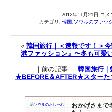
2012年11月21日
韓
コメ
国
カテゴリ:
韓国,ソウルのファッ
旅
行
｜
可
«
韓国旅行｜＜速報です！＞今
愛
港ファッション』〜冬も可愛
い
で
す
｜前の記事 →
韓国旅行｜
♪
“ハ
★BEFORE＆AFTER★スタ
ン
·
ヒ
ョ
ジ
おかげさまで
ュ