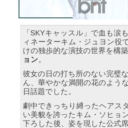
「SKYキャッスル」で血も涙
ィネーターキム・ジュヨン役
けの独歩的な演技の世界を構
ョン
。
彼女の日の打ち所のない完璧
ん、華やかな満開の花のよう
日話題でした。
劇中できっちり縛ったヘアス
い美貌を誇ったキム・ソヒョ
下ろした後、姿を現した公式