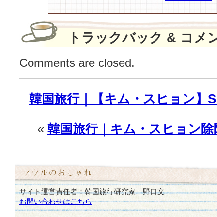
リ
ン
グ
トラックバック & コメ
を
発
見
Comments are closed.
♪
は
韓国旅行｜【キム・スヒョン】S
«
韓国旅行｜キム・スヒョン除隊
サイト運営責任者：韓国旅行研究家 野口文
お問い合わせはこちら