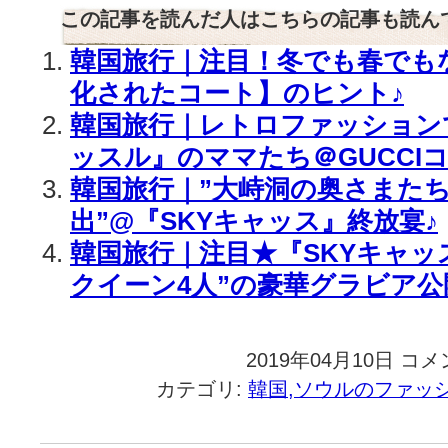
この記事を読んだ人はこちらの記事も読ん
韓国旅行｜注目！冬でも春でも
化されたコート】のヒント♪
韓国旅行｜レトロファッションで
ッスル』のママたち＠GUCCI
韓国旅行｜”大峙洞の奥さまた
出”@『SKYキャッス』終放宴♪
韓国旅行｜注目★『SKYキャッ
クイーン4人”の豪華グラビア公開
2019年04月10日
韓
コメ
国
カテゴリ:
韓国,ソウルのファッ
旅
行
｜