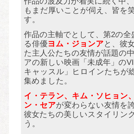
作品の波及力が着実に続く中
もまだ厚いことが伺え、皆を
す。
作品の主軸でとして、第2の全
る俳優
ヨム・ジョンア
と、彼
た主人公たちの友情が話題の
アの新しい映画「未成年」のVI
キャッスル」ヒロインたちが
集めました。
イ・テラン、キム・ソヒョン
ン・セア
が変わらない友情を
彼女たちの美しいスタイリン
う。