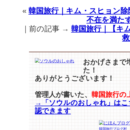
『SKY
«
韓国旅行｜キム・スヒョン除隊
キ
不在を満た
ャ
ッ
｜前の記事 →
韓国旅行｜【キ
ス
救
ル』
ヒ
ロ
イ
おかげさまで
ン
た！
た
ち
ありがとうございます！
の
美
管理人が書いた、
韓国旅行の
し
→「ソウルのおしゃれ」はこ
さ
の
認できます
ス
タ
イ
韓国旅行ブログ村