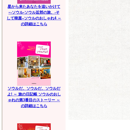
星から来たあなたを追いかけて
−-ソウル-ソウル近郊の旅、-そ
して韓屋--ソウルのおしゃれ4 ～
の詳細はこちら
ソウルだ、ソウルだ、ソウルだ
よ! ～ 旅の日記帳 ソウルのおし
ゃれの第3番目のストーリー ～
の詳細はこちら