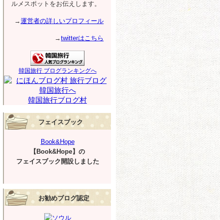
ルメスポットをお伝えします。
→
運営者の詳しいプロフィール
→
twitterはこちら
韓国旅行 ブログランキングへ
韓国旅行ブログ村
フェイスブック
Book&Hope
【Book&Hope】の
フェイスブック開設しました
お勧めブログ認定