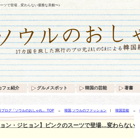
ーツで登場…変わらない優雅な美貌〜♪
カフェ紹介
グルメスポット
韓国の芸能
著書
ブログ「ソウルのおしゃれ」 TOP
→
韓国,ソウルのファッション
|
韓国芸能
→
らない優雅な美貌〜♪
ョン・ジヒョン】ピンクのスーツで登場…変わらない