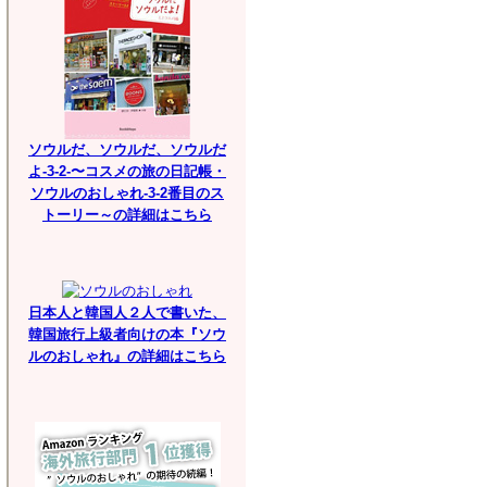
ソウルだ、ソウルだ、ソウルだ
よ-3-2-〜コスメの旅の日記帳・
ソウルのおしゃれ-3-2番目のス
トーリー～の詳細はこちら
日本人と韓国人２人で書いた、
韓国旅行上級者向けの本『ソウ
ルのおしゃれ』の詳細はこちら