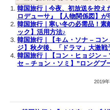
韓国旅行｜今夜、初放送を控え
ロデューサ』【人物関係図】が
韓国旅行｜寒い冬の必需品！素
ック】活用方法♪
韓国旅行｜【キム・ソナ – コン
ジ】秋夕後、「ドラマ」大激戦
韓国旅行｜【コン・ヒョジン – 
セ – チョン・ソミ】”ロングブ
2019