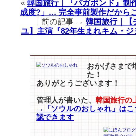
«
韓国旅行｜『バガボンド』制
成度?」… 完全事前製作だから
｜前の記事 →
韓国旅行｜【チ
ユ】主演『82年生まれキム・ジ
おかげさまで
た！
ありがとうございます！
管理人が書いた、
韓国旅行の
→「ソウルのおしゃれ」はこ
認できます
韓国旅行ブログ村