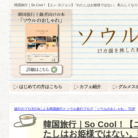
韓国旅行｜So Cool！【ユン·ヨジョン】 “わたしはお姫様ではない。私らしくなり
はじめての方はこちら
カフェ紹介
グルメス
旅行のプロ元CAによる韓国旅行とソウル旅行ブログ「ソウルのおしゃれ」 TOP
【ユン·ヨジョン】 “わたしはお姫様ではない。私らしくなりたい！”協賛250着断
韓国旅行｜So Cool！【
たしはお姫様ではない。