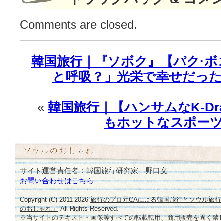
い！”協
Comments are closed.
賛
250
着
断
韓国旅行｜『ソボク』【パク·
る！
と呼吸？」光栄で幸せだった」
は
«
韓国旅行｜【ハンサムなK-Dr
もホットなスポーツ
サイト運営責任者：韓国旅行研究家 野口文
お問い合わせはこちら
Copyright (C) 2011-
2026
旅行のプロ元CAによる韓国旅行とソウル旅
のおしゃれ」
All Rights Reserved.
※当サイトのテキスト・画像等すべての転載転用、商用販売を固く禁