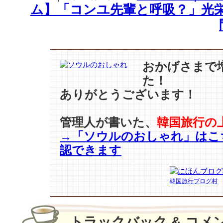
ジ
ム】「コンユ先輩と呼吸？」光栄
ョ
ン】
“わ
た
し
おかげさまで
は
た！
お
ありがとうございます！
姫
様
で
管理人が書いた、
韓国旅行の
は
→「ソウルのおしゃれ」はこ
な
い。
認できます
私
ら
し
韓国旅行ブログ村
く
な
り
トラックバック & コメ
た