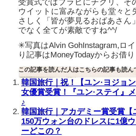
受賞式ではブラピにチクリ、そ
ウイットに富みながらも堂々と
さしく「皆が夢見るおばあさん
でなく全てが素敵ですね^^/
✳︎写真はAlvin GohInstagram,ロ
り記事はMoneyTodayからお
この記事を読んだ人はこちらの記事も読ん
韓国旅行｜祝！【ユン·ヨジョ
女優賞受賞！『ユン·ステイ』
♪
韓国旅行｜アカデミー賞受賞【
150万ウォン台のドレスに1億
ーどこの？