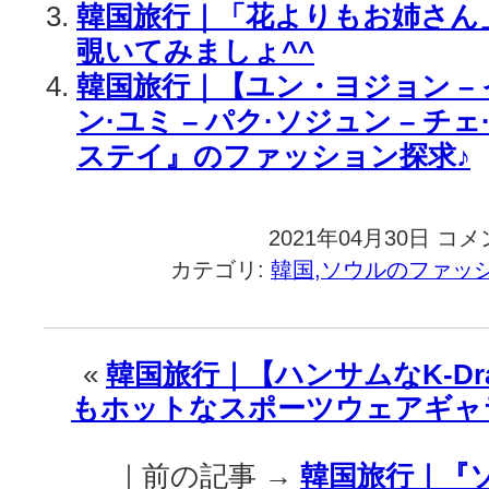
韓国旅行｜「花よりもお姉さん
覗いてみましょ^^
韓国旅行｜【ユン・ヨジョン – 
ン·ユミ – パク·ソジュン – チ
ステイ』のファッション探求♪
2021年04月30日
韓
コメ
国
カテゴリ:
韓国,ソウルのファッ
旅
行
｜
So
«
韓国旅行｜【ハンサムなK-Dr
Cool！
もホットなスポーツウェアギャ
【ユ
ン
·
｜前の記事 →
韓国旅行｜『
ヨ