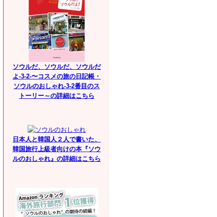
ソウルだ、ソウルだ、ソウルだ
よ-3-2-〜コスメの旅の日記帳・
ソウルのおしゃれ-3-2番目のス
トーリー～の詳細はこちら
日本人と韓国人２人で書いた、
韓国旅行上級者向けの本『ソウ
ルのおしゃれ』の詳細はこちら