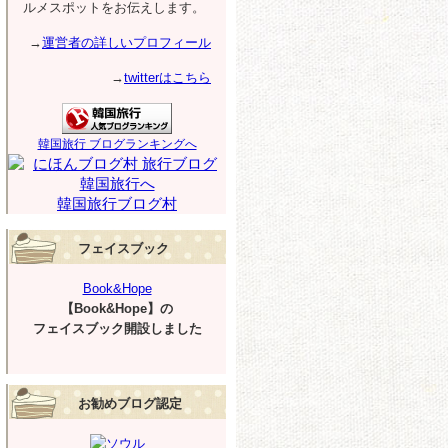
ルメスポットをお伝えします。
→
運営者の詳しいプロフィール
→
twitterはこちら
韓国旅行 ブログランキングへ
韓国旅行ブログ村
フェイスブック
Book&Hope
【Book&Hope】の
フェイスブック開設しました
お勧めブログ認定