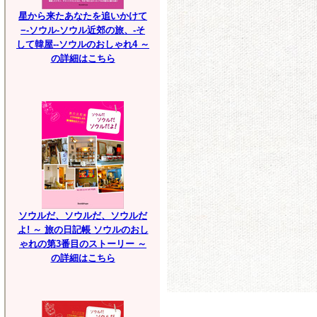
星から来たあなたを追いかけて
−-ソウル-ソウル近郊の旅、-そ
して韓屋--ソウルのおしゃれ4 ～
の詳細はこちら
ソウルだ、ソウルだ、ソウルだ
よ! ～ 旅の日記帳 ソウルのおし
ゃれの第3番目のストーリー ～
の詳細はこちら