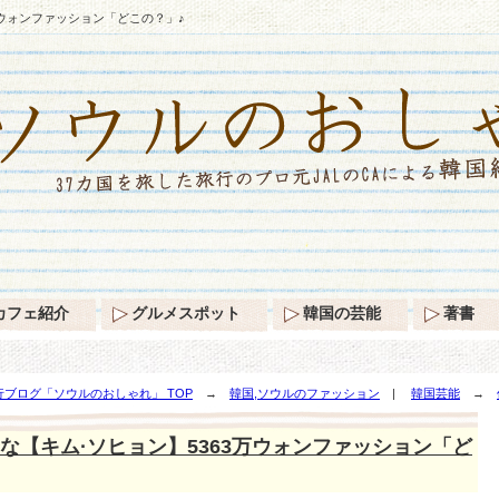
万ウォンファッション「どこの？」♪
カフェ紹介
グルメスポット
韓国の芸能
著書
ブログ「ソウルのおしゃれ」 TOP
→
韓国,ソウルのファッション
|
韓国芸能
→
ン「どこの？」♪
な【キム·ソヒョン】5363万ウォンファッション「ど