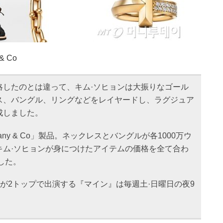
 & Co
略したのとは違って、キム·ソヒョンは大振りなゴール
ス、バングル、リングなどをレイヤードし、ラグジュア
成しました。
any & Co」製品。ネックレスとバングルが各1000万ウ
キム·ソヒョンが身につけたアイテムの価格を全て合わ
した。
ンが2トップで出演する『マイン』は毎週土·日曜日の夜9