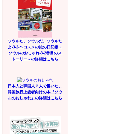
ソウルだ、ソウルだ、ソウルだ
よ-3-2-〜コスメの旅の日記帳・
ソウルのおしゃれ-3-2番目のス
トーリー～の詳細はこちら
日本人と韓国人２人で書いた、
韓国旅行上級者向けの本『ソウ
ルのおしゃれ』の詳細はこちら