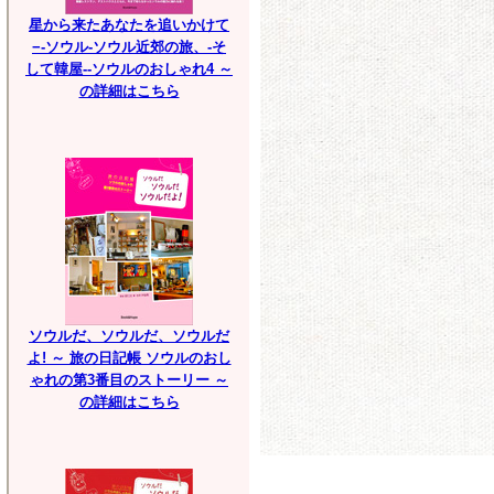
星から来たあなたを追いかけて
−-ソウル-ソウル近郊の旅、-そ
して韓屋--ソウルのおしゃれ4 ～
の詳細はこちら
ソウルだ、ソウルだ、ソウルだ
よ! ～ 旅の日記帳 ソウルのおし
ゃれの第3番目のストーリー ～
の詳細はこちら