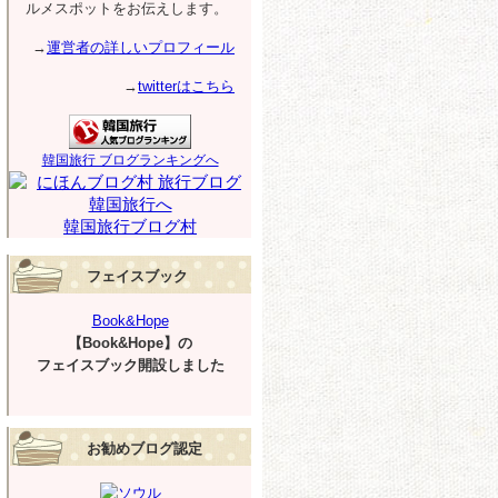
ルメスポットをお伝えします。
→
運営者の詳しいプロフィール
→
twitterはこちら
韓国旅行 ブログランキングへ
韓国旅行ブログ村
フェイスブック
Book&Hope
【Book&Hope】の
フェイスブック開設しました
お勧めブログ認定