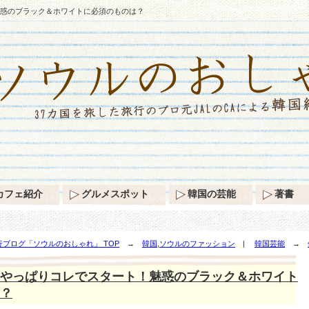
惑のブラック＆ホワイトに必須のものは？
カフェ紹介
グルメスポット
韓国の芸能
著書
ブログ「ソウルのおしゃれ」 TOP
→
韓国,ソウルのファッション
|
韓国芸能
→
イトに必須のものは？
やっぱりコレでスタート！魅惑のブラック＆ホワイト
？