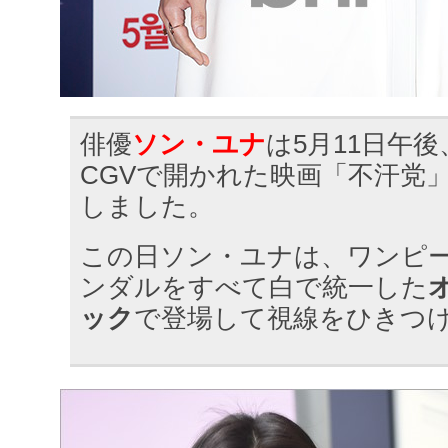
俳優
ソン・ユナ
は5月11日午
CGVで開かれた映画「不汗党」
しました。
この日ソン・ユナは、ワンピ
ンダルをすべて白で統一した
ック
で登場して視線をひきつ