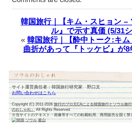
っ
た
感
韓国旅行｜【キム・スヒョン –
じ」
ル』で示す真価 (5/31
♪
は
«
韓国旅行｜【酔中トーク:キ
曲折があって『トッケビ』が8
サイト運営責任者：韓国旅行研究家 野口文
お問い合わせはこちら
Copyright (C) 2011-
2026
旅行のプロ元CAによる韓国旅行とソウル旅
のおしゃれ」
All Rights Reserved.
※当サイトのテキスト・画像等すべての転載転用、商用販売を固く禁