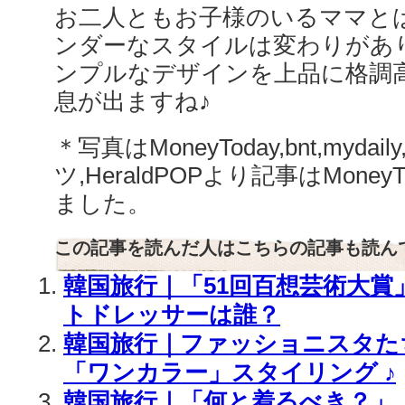
お二人ともお子様のいるママと
ンダーなスタイルは変わりがあ
ンプルなデザインを上品に格調
息が出ますね♪
＊写真はMoneyToday,bnt,myda
ツ,HeraldPOPより記事はMone
ました。
この記事を読んだ人はこちらの記事も読ん
韓国旅行｜「51回百想芸術大賞
トドレッサーは誰？
韓国旅行｜ファッショニスタた
「ワンカラー」スタイリング ♪
韓国旅行｜「何と着るべき？」