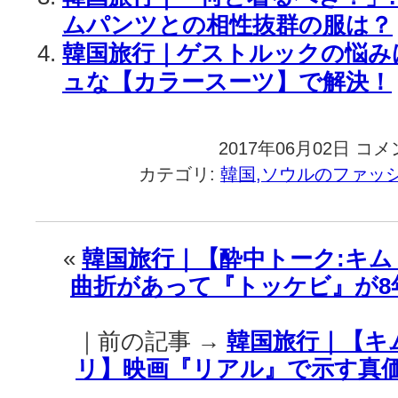
ムパンツとの相性抜群の服は？
韓国旅行｜ゲストルックの悩み
ュな【カラースーツ】で解決！
2017年06月02日
韓
コメ
国
カテゴリ:
韓国,ソウルのファッ
旅
行
｜
【ソ
«
韓国旅行｜【酔中トーク:キ
ン・
曲折があって『トッケビ』が8
ユ
ナ
vs
｜前の記事 →
韓国旅行｜【キム
チ
ョ
リ】映画『リアル』で示す真価 
ン・