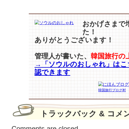
ジ
ヒ
ョ
ン】
おかげさまで
洗
た！
練
ありがとうございます！
の
ホ
ワ
管理人が書いた、
韓国旅行の
イ
→「ソウルのおしゃれ」はこ
ト
ワ
認できます
ン
ピ
ー
韓国旅行ブログ村
ス
「同
じ
トラックバック & コメ
服
で
Comments are closed.
違