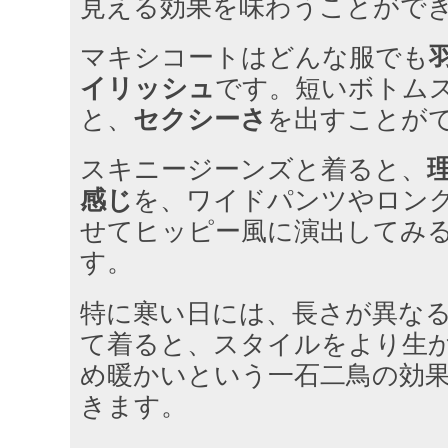
見える効果を味わうことがで
マキシコートはどんな服でも
イリッシュ
です。短いボトム
と、
セクシーさ
を出すことが
スキニージーンズと着ると、
感じ
を、ワイドパンツやロン
せてヒッピー風に演出してみ
す。
特に寒い日には、長さが異な
て着ると、スタイルをより生
め暖かいという一石二鳥の効
きます。