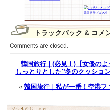
フ
ァ
韓国旅行ブログ村
ッ
シ
ョ
ン
トラックバック & コメ
ア
イ
Comments are closed.
テ
ム
♪
韓国旅行｜(必見！)【女優の
は
しっとりとした”冬のクッショ
«
韓国旅行｜私が一番！空港フ