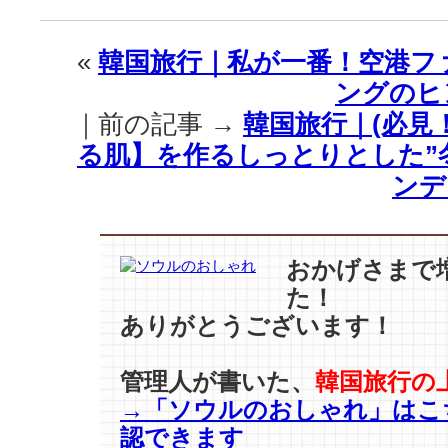
｜
「ロ
«
韓国旅行｜私が一番！空港フ
ン
ングのヒ
グ」
を
｜前の記事 →
韓国旅行｜(必見
越
る肌】を作るしっとりとした”
え
て
ンデ
「マ
キ
シ」
…
おかげさまで
ま
た！
す
ありがとうございます！
ま
す
長
管理人が書いた、
韓国旅行の
く
→「ソウルのおしゃれ」はこ
な
認できます
る