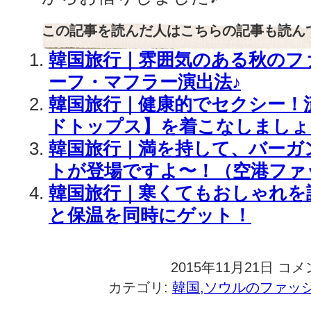
この記事を読んだ人はこちらの記事も読ん
韓国旅行｜雰囲気のある秋のフ
ーフ・マフラー演出法♪
韓国旅行｜健康的でセクシー！
ドトップス】を着こなしましょ
韓国旅行｜満を持して、バーガ
トが登場ですよ〜！（空港ファ
韓国旅行｜寒くてもおしゃれを
と保温を同時にゲット！
2015年11月21日
韓
コメ
国
カテゴリ:
韓国,ソウルのファッ
旅
行