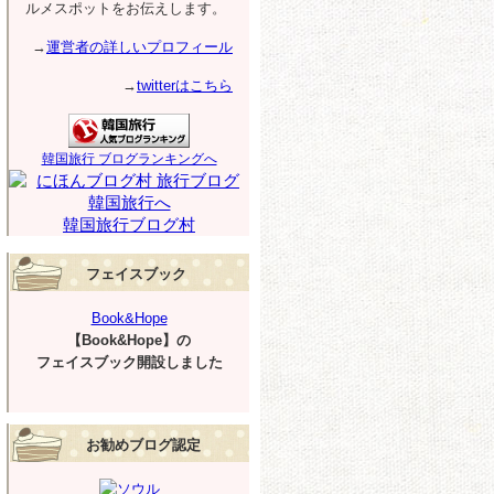
ルメスポットをお伝えします。
→
運営者の詳しいプロフィール
→
twitterはこちら
韓国旅行 ブログランキングへ
韓国旅行ブログ村
フェイスブック
Book&Hope
【Book&Hope】の
フェイスブック開設しました
お勧めブログ認定