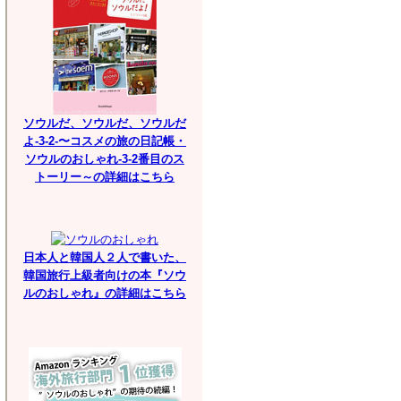
ソウルだ、ソウルだ、ソウルだ
よ-3-2-〜コスメの旅の日記帳・
ソウルのおしゃれ-3-2番目のス
トーリー～の詳細はこちら
日本人と韓国人２人で書いた、
韓国旅行上級者向けの本『ソウ
ルのおしゃれ』の詳細はこちら