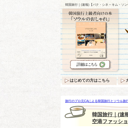
韓国旅行｜(速報)【パク・シネ – キム・
はじめての方はこちら
旅行のプロ元CAによる韓国旅行とソウル旅行
【パク・シネ – キム・ソンウン】登場から
韓国旅行｜(速
空港ファッショ