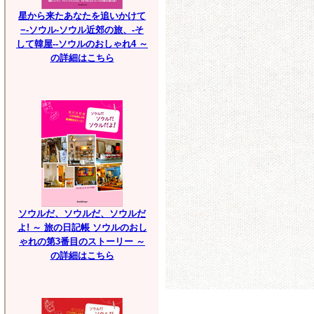
星から来たあなたを追いかけて
−-ソウル-ソウル近郊の旅、-そ
して韓屋--ソウルのおしゃれ4 ～
の詳細はこちら
ソウルだ、ソウルだ、ソウルだ
よ! ～ 旅の日記帳 ソウルのおし
ゃれの第3番目のストーリー ～
の詳細はこちら