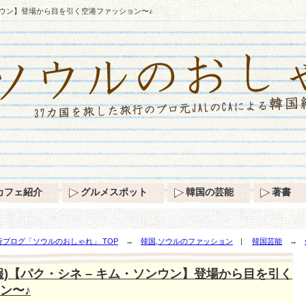
ソンウン】登場から目を引く空港ファッション〜♪
カフェ紹介
グルメスポット
韓国の芸能
著書
ブログ「ソウルのおしゃれ」 TOP
→
韓国,ソウルのファッション
|
韓国芸能
→
目を引く空港ファッション〜♪
報)【パク・シネ – キム・ソンウン】登場から目を引く
ン〜♪