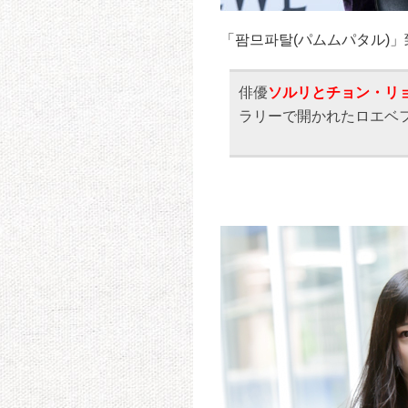
「팜므파탈(パムムパタル)
俳優
ソルリとチョン・リ
ラリーで開かれたロエベ