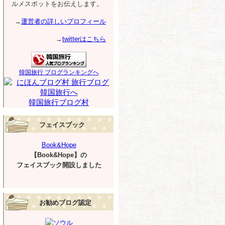
ルメスポットをお伝えします。
→
運営者の詳しいプロフィール
→
twitterはこちら
韓国旅行 ブログランキングへ
韓国旅行ブログ村
フェイスブック
Book&Hope
【Book&Hope】の
フェイスブック開設しました
お勧めブログ認定