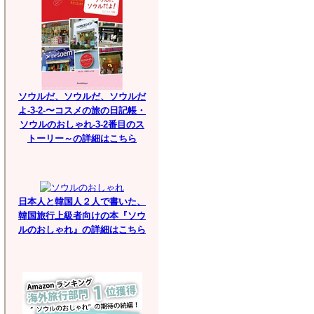
ソウルだ、ソウルだ、ソウルだ
よ-3-2-〜コスメの旅の日記帳・
ソウルのおしゃれ-3-2番目のス
トーリー～の詳細はこちら
日本人と韓国人２人で書いた、
韓国旅行上級者向けの本『ソウ
ルのおしゃれ』の詳細はこちら