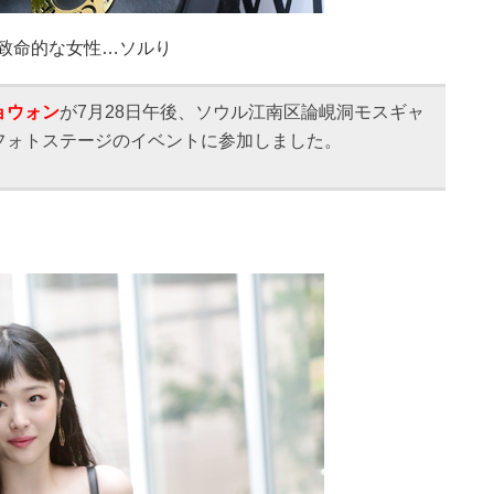
」致命的な女性…ソルり
ョウォン
が7月28日午後、ソウル江南区論峴洞モスギャ
フォトステージのイベントに参加しました。