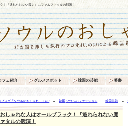
ク！『逃れられない魔力』…ファムファタルの競演！
カフェ紹介
グルメスポット
韓国の芸能
著書
ブログ「ソウルのおしゃれ」 TOP
→
韓国,ソウルのファッション
|
韓国芸能
→
魔力』…ファムファタルの競演！
おしゃれな人はオールブラック！『逃れられない魔
ァタルの競演！