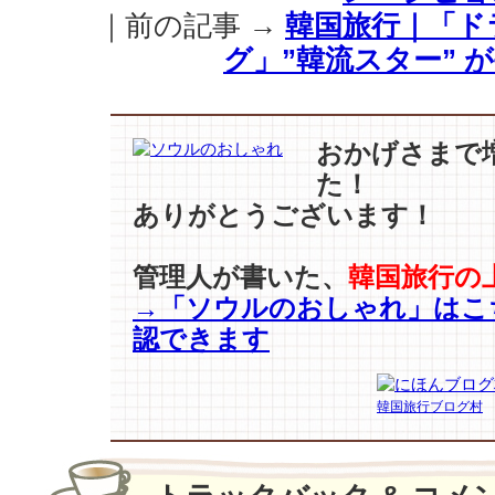
ト
｜前の記事 →
韓国旅行｜「ド
ワ
グ」”韓流スター” 
イ
ド
パ
ン
おかげさまで
ツ】
た！
3
人
ありがとうございます！
3
様
管理人が書いた、
韓国旅行の
の
→「ソウルのおしゃれ」はこ
着
こ
認できます
な
し〜
♪
韓国旅行ブログ村
は