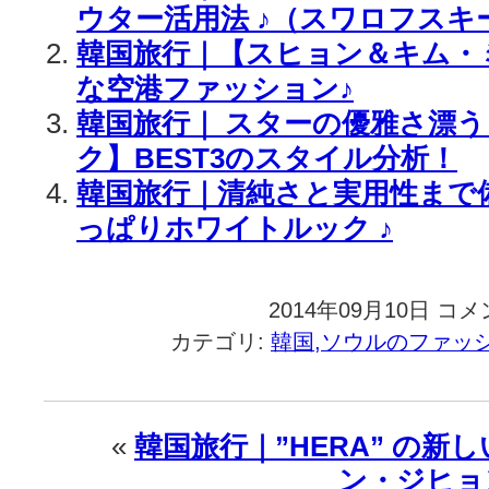
ウター活用法 ♪（スワロフスキ
韓国旅行｜【スヒョン＆キム・
な空港ファッション♪
韓国旅行｜ スターの優雅さ漂
ク】BEST3のスタイル分析！
韓国旅行｜清純さと実用性まで
っぱりホワイトルック ♪
2014年09月10日
韓
コメ
国
カテゴリ:
韓国,ソウルのファッ
旅
行
｜
【ホ
«
韓国旅行｜”HERA” の新
ワ
ン・ジヒョ
イ