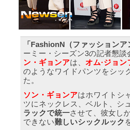
「FashionN（ファッション
ーミー・シーズン3の記者懇談
ン・ギョンア
は、
オム·ジョン
のようなワイドパンツをシッ
た。
ソン・ギョンア
はホワイトシ
ツにネックレス、ベルト、シ
ラックで統一
させて、彼女し
できない
難しいシックルック