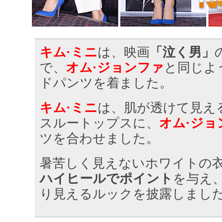
キム·ミニ
は、映画
「泣く男」
で、
オム·ジョンファ
と同じよ
ドパンツを着ました。
キム·ミニ
は、肌が透けて見え
スルートップスに、
オム·ジョ
ツを合わせました。
暑苦しく見えないホワイトの
ハイヒールでポイント
を与え
り見えるルックを披露しまし