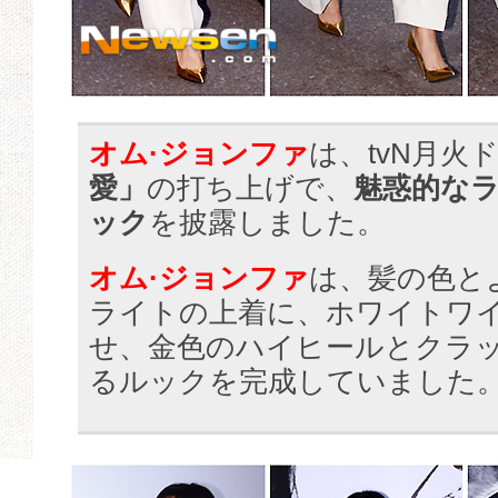
オム·ジョンファ
は、tvN月火
愛」
の打ち上げで、
魅惑的な
ック
を披露しました。
オム·ジョンファ
は、髪の色と
ライトの上着に、ホワイトワ
せ、金色のハイヒールとクラ
るルックを完成していました