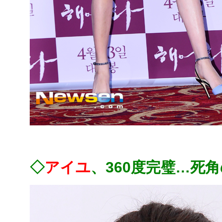
◇
アイユ
、360度完璧…死