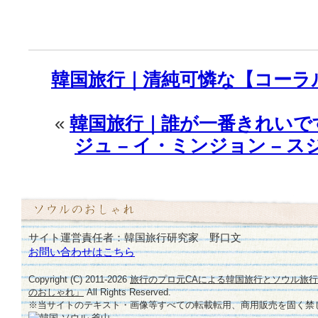
韓国旅行｜清純可憐な【コーラ
«
韓国旅行｜誰が一番きれいで
ジュ – イ・ミンジョン – ス
サイト運営責任者：韓国旅行研究家 野口文
お問い合わせはこちら
Copyright (C) 2011-
2026
旅行のプロ元CAによる韓国旅行とソウル旅
のおしゃれ」
All Rights Reserved.
※当サイトのテキスト・画像等すべての転載転用、商用販売を固く禁