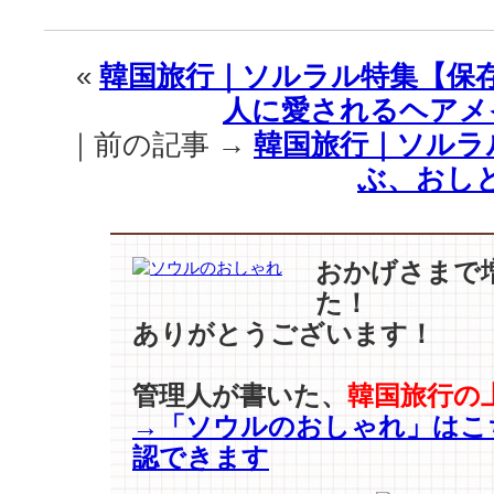
行
｜
女
«
韓国旅行｜ソルラル特集【保
神
人に愛されるヘアメ
【キ
ム・
｜前の記事 →
韓国旅行｜ソルラ
テ
ぶ、おし
ヒ】
モ
ル
デ
おかげさまで
ィ
た！
ブ
で
ありがとうございます！
破
格
管理人が書いた、
韓国旅行の
の
→「ソウルのおしゃれ」はこ
変
身〜！
認できます
は