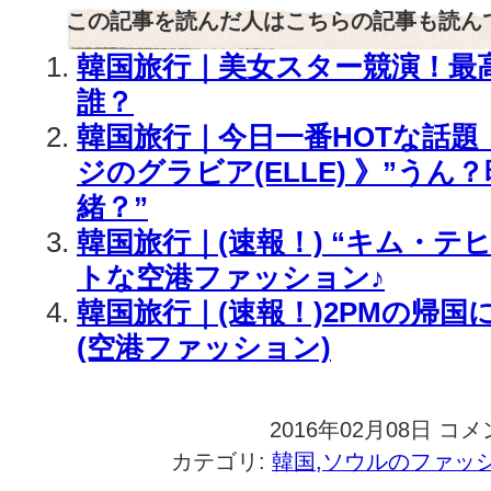
この記事を読んだ人はこちらの記事も読ん
韓国旅行｜美女スター競演！最
誰？
韓国旅行｜今日一番HOTな話
ジのグラビア(ELLE) 》”う
緒？”
韓国旅行｜(速報！) “キム・テ
トな空港ファッション♪
韓国旅行｜(速報！)2PMの帰
(空港ファッション)
2016年02月08日
韓
コメ
国
カテゴリ:
韓国,ソウルのファッ
旅