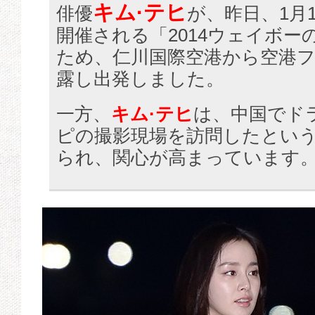
キム·テヒ
俳優
が、昨日、1月
開催される「2014ウェイボー
ため、仁川国際空港から空港
露し出発しました。
一方、
キム·テヒ
は、中国でド
ピの撮影現場を訪問したとい
られ、関心が高まっています