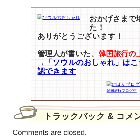
ム・
ア
おかげさまで
ジ
た！
ュ
ありがとうございます！
ン】
一
歩
管理人が書いた、
韓国旅行の
先
→「ソウルのおしゃれ」はこ
行
く
認できます
秋
の
空
韓国旅行ブログ村
港
フ
ァ
トラックバック & コメ
ッ
シ
Comments are closed.
ョ
ン