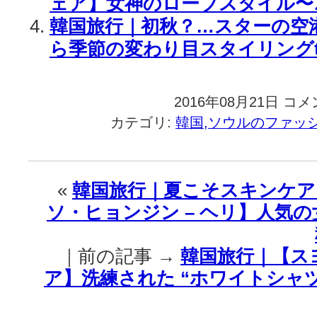
ェア】女神のローブスタイル〜
韓国旅行｜初秋？…スターの空
ら季節の変わり目スタイリングti
2016年08月21日
韓
コメ
国
カテゴリ:
韓国,ソウルのファッ
旅
行
｜
「も
«
韓国旅行｜夏こそスキンケア
う
ソ・ヒョンジン – ヘリ】人気
秋〜？」
【イ・
ヨ
｜前の記事 →
韓国旅行｜【ス
ウ
ォ
ア】洗練された “ホワイトシャツ
ン
–
キ