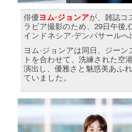
俳優
ヨム·ジョンア
が、雑誌コ
ラビア撮影のため、29日午後,
インドネシア·デンパサールへ
ヨム·ジョンアは同日、ジーン
トを合わせて、洗練された空
演出し、優雅さと魅惑美あふ
ていました。