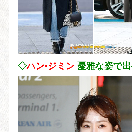
◇
ハン·ジミン
憂雅な姿で出