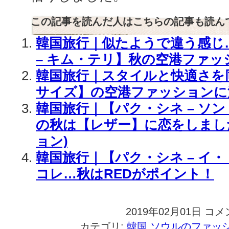
この記事を読んだ人はこちらの記事も読ん
韓国旅行｜似たようで違う感じ
– キム・テリ】秋の空港ファッ
韓国旅行｜スタイルと快適さを
サイズ】の空港ファッションに
韓国旅行｜【パク・シネ – ソン
の秋は【レザー】に恋をしまし
ョン)
韓国旅行｜【パク・シネ – イ
コレ…秋はREDがポイント！
2019年02月01日
韓
コメ
国
カテゴリ:
韓国,ソウルのファッ