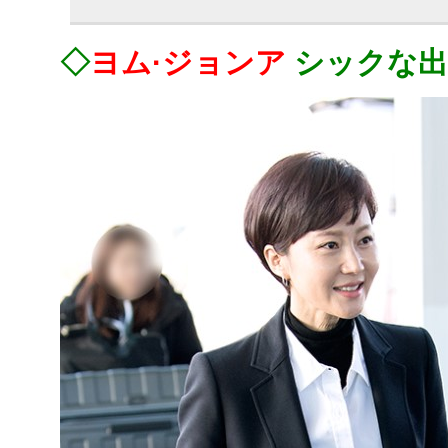
◇
ヨム·ジョンア
シックな出