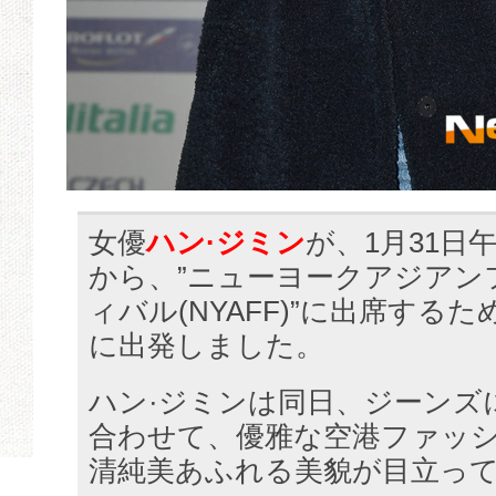
女優
ハン·ジミン
が、1月31日
から、”ニューヨークアジアン
ィバル(NYAFF)”に出席する
に出発しました。
ハン·ジミンは同日、ジーンズ
合わせて、優雅な空港ファッ
清純美あふれる美貌が目立っ