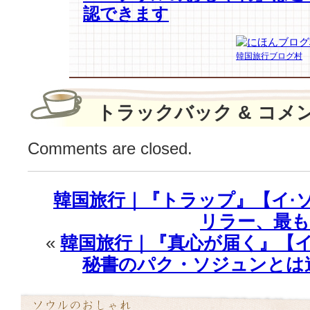
認できます
ョ
ン
ア】
韓国旅行ブログ村
の
端
正
な
トラックバック & コメ
コ
ー
Comments are closed.
ト
ス
タ
韓国旅行｜『トラップ』【イ·
イ
ル
リラー、最も
♪
«
韓国旅行｜『真心が届く』【イ
は
秘書のパク・ソジュンとは