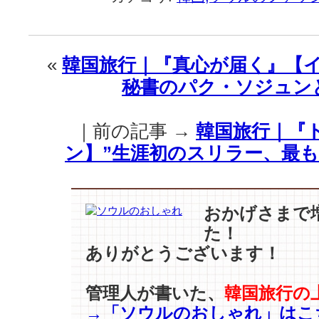
旅
行
｜
同
«
韓国旅行｜『真心が届く』【イ
じ
秘書のパク・ソジュン
よ
う
で
｜前の記事 →
韓国旅行｜『
違
う
ン】”生涯初のスリラー、最も
感
じ..
【ハ
ン・
おかげさまで
ジ
た！
ミ
ありがとうございます！
ン
–
ヨ
管理人が書いた、
韓国旅行の
ム・
→「ソウルのおしゃれ」はこ
ジ