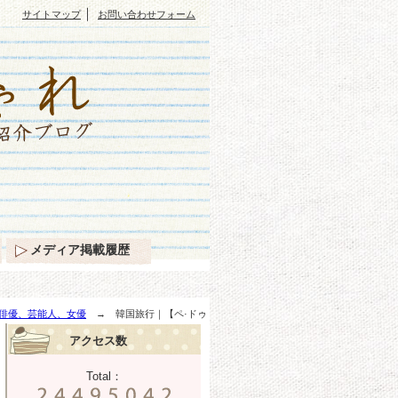
｜
サイトマップ
お問い合わせフォーム
メディア掲載履歴
俳優、芸能人、女優
→ 韓国旅行｜【ペ·ドゥ
アクセス数
Total：