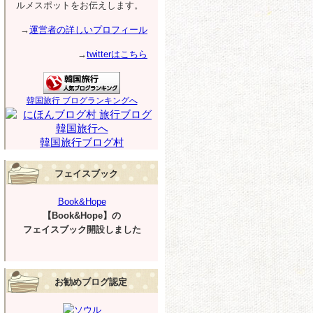
ルメスポットをお伝えします。
→
運営者の詳しいプロフィール
→
twitterはこちら
韓国旅行 ブログランキングへ
韓国旅行ブログ村
フェイスブック
Book&Hope
【Book&Hope】の
フェイスブック開設しました
お勧めブログ認定