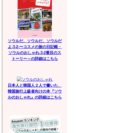
ソウルだ、ソウルだ、ソウルだ
よ-3-2-〜コスメの旅の日記帳・
ソウルのおしゃれ-3-2番目のス
トーリー～の詳細はこちら
日本人と韓国人２人で書いた、
韓国旅行上級者向けの本『ソウ
ルのおしゃれ』の詳細はこちら