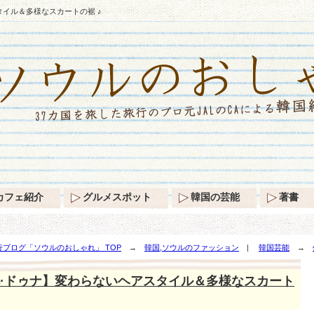
イル＆多様なスカートの裾 ♪
カフェ紹介
グルメスポット
韓国の芸能
著書
ブログ「ソウルのおしゃれ」 TOP
→
韓国,ソウルのファッション
|
韓国芸能
→
トの裾 ♪
·ドゥナ】変わらないヘアスタイル＆多様なスカート