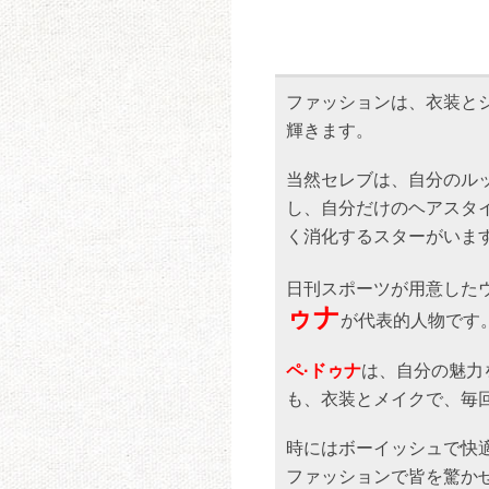
ファッションは、衣装と
輝きます。
当然セレブは、自分のル
し、自分だけのヘアスタ
く消化するスターがいま
日刊スポーツが用意した
ゥナ
が代表的人物です
ペ·ドゥナ
は、自分の魅力
も、衣装とメイクで、毎
時にはボーイッシュで快
ファッションで皆を驚か