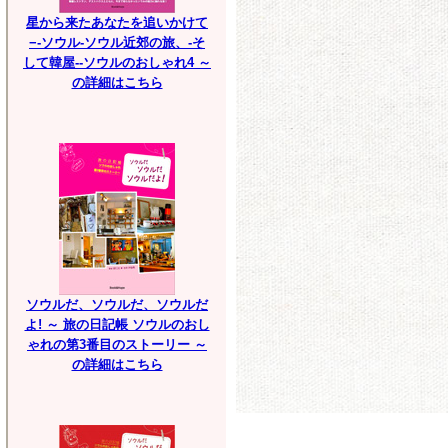
星から来たあなたを追いかけて
−-ソウル-ソウル近郊の旅、-そ
して韓屋--ソウルのおしゃれ4 ～
の詳細はこちら
ソウルだ、ソウルだ、ソウルだ
よ! ～ 旅の日記帳 ソウルのおし
ゃれの第3番目のストーリー ～
の詳細はこちら