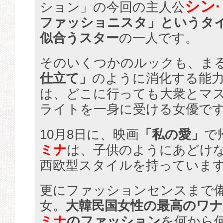
シン
ション」の今回の主人公
ファッショニスタ」というタイ
似合うスター
の一人です。
そのいくつかのルックも、ま
仕立て」
のように消化する能
は、どこに行っても大衆とマ
ライトを一身に受ける女優で
10月8日に、映画
「私の愛」
で
ミナ
は、子供のようにあどけ
西欧型スタイルを持っていま
更にファッションセンスまで
女。
大韓民国女性の最高のワ
ミナ
のファッション
を何から