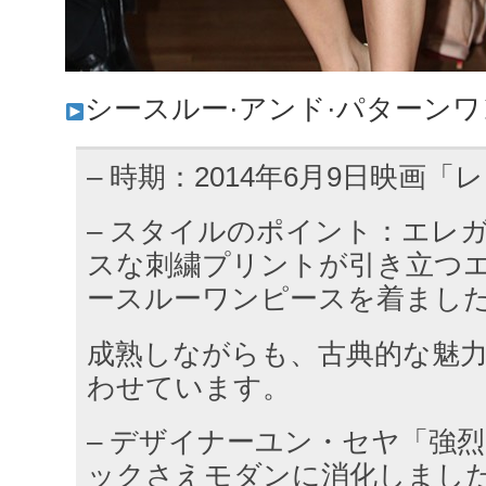
シースルー·アンド·パターン
– 時期：2014年6月9日映画「
– スタイルのポイント：エレ
スな刺繍プリントが引き立つ
ースルーワンピースを着まし
成熟しながらも、古典的な魅
わせています。
– デザイナーユン・セヤ「強
ックさえモダンに消化しまし