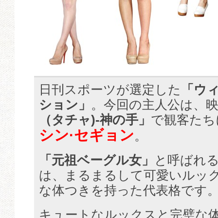
日刊スポーツが選定した
「ウ
ション」
。今回の主人公は、
（タチャ)-神の手」
で観客たち
シン·セギョン
。
「元祖ベーグル女」
と呼ばれ
は、まるまるして可愛いルッ
な体つきを持った代表格です
キュートなルックスと完璧な