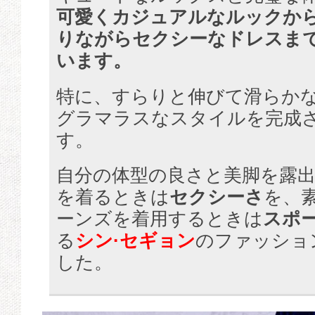
可愛くカジュアルなルックか
りながらセクシーなドレスま
います。
特に、すらりと伸びて滑らか
グラマラスなスタイルを完成
す。
自分の体型の良さと美脚を露
を着るときは
セクシーさ
を、
ーンズを着用するときは
スポ
る
シン·セギョン
のファッショ
した。