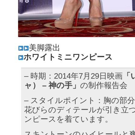
美脚露出
ホワイトミニワンピース
– 時期：2014年7月29日映画
「
ャ） – 神の手」
の制作報告会
– スタイルポイント：胸の部
花びらのディテールが引き立
ンピースを着ています。
スキントーンのハイヒールと