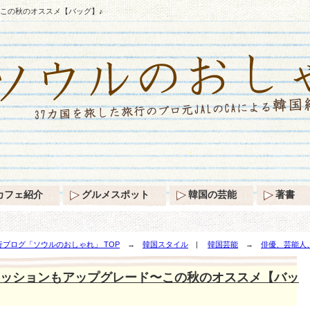
この秋のオススメ【バッグ】♪
カフェ紹介
グルメスポット
韓国の芸能
著書
ブログ「ソウルのおしゃれ」 TOP
→
韓国スタイル
|
韓国芸能
→
俳優、芸能人
ッションもアップグレード〜この秋のオススメ【バッ