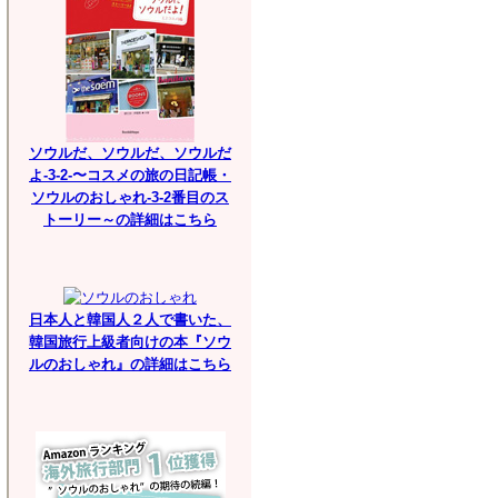
ソウルだ、ソウルだ、ソウルだ
よ-3-2-〜コスメの旅の日記帳・
ソウルのおしゃれ-3-2番目のス
トーリー～の詳細はこちら
日本人と韓国人２人で書いた、
韓国旅行上級者向けの本『ソウ
ルのおしゃれ』の詳細はこちら