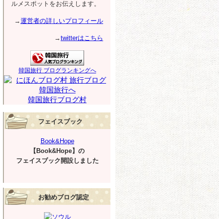
ルメスポットをお伝えします。
→
運営者の詳しいプロフィール
→
twitterはこちら
韓国旅行 ブログランキングへ
韓国旅行ブログ村
フェイスブック
Book&Hope
【Book&Hope】の
フェイスブック開設しました
お勧めブログ認定