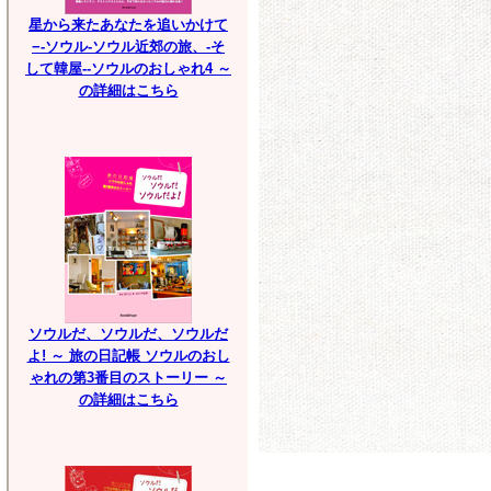
星から来たあなたを追いかけて
−-ソウル-ソウル近郊の旅、-そ
して韓屋--ソウルのおしゃれ4 ～
の詳細はこちら
ソウルだ、ソウルだ、ソウルだ
よ! ～ 旅の日記帳 ソウルのおし
ゃれの第3番目のストーリー ～
の詳細はこちら