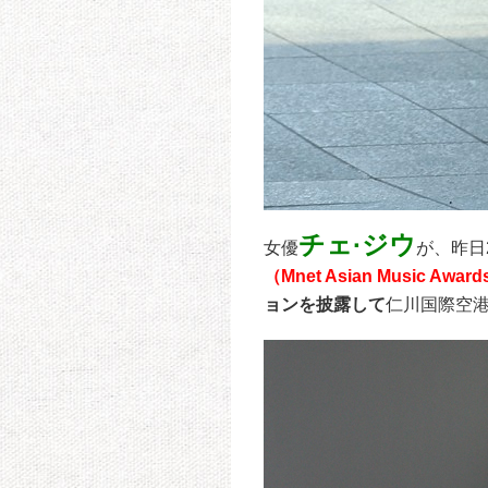
チェ·ジウ
女優
が、昨日
（Mnet Asian Music A
ョンを披露して
仁川国際空