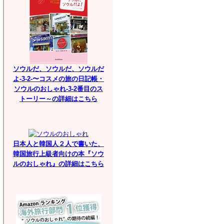
ソウルだ、ソウルだ、ソウルだ
よ-3-2-〜コスメの旅の日記帳・
ソウルのおしゃれ-3-2番目のス
トーリー～の詳細はこちら
日本人と韓国人２人で書いた、
韓国旅行上級者向けの本『ソウ
ルのおしゃれ』の詳細はこちら