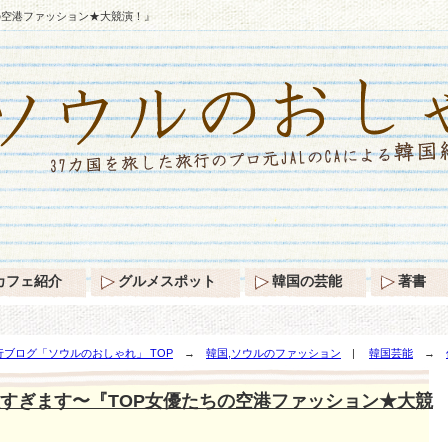
の空港ファッション★大競演！』
カフェ紹介
グルメスポット
韓国の芸能
著書
ブログ「ソウルのおしゃれ」 TOP
→
韓国,ソウルのファッション
|
韓国芸能
→
★大競演！』
すぎます〜『TOP女優たちの空港ファッション★大競