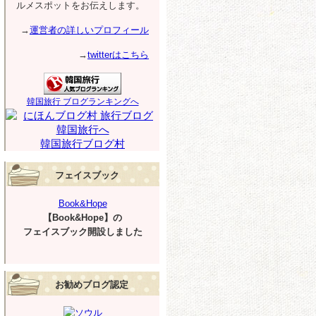
ルメスポットをお伝えします。
→
運営者の詳しいプロフィール
→
twitterはこちら
韓国旅行 ブログランキングへ
韓国旅行ブログ村
フェイスブック
Book&Hope
【Book&Hope】の
フェイスブック開設しました
お勧めブログ認定