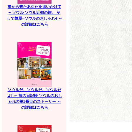
星から来たあなたを追いかけて
−-ソウル-ソウル近郊の旅、-そ
して韓屋--ソウルのおしゃれ4 ～
の詳細はこちら
ソウルだ、ソウルだ、ソウルだ
よ! ～ 旅の日記帳 ソウルのおし
ゃれの第3番目のストーリー ～
の詳細はこちら