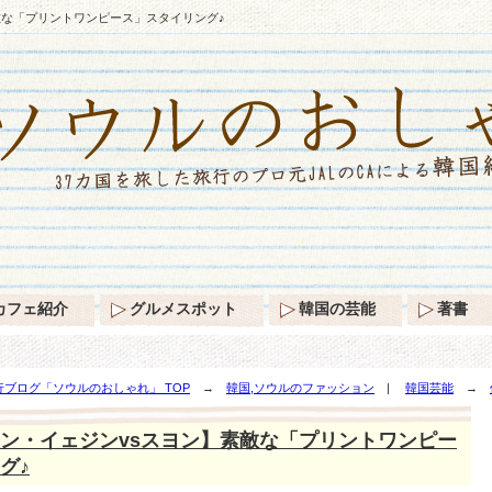
敵な「プリントワンピース」スタイリング♪
カフェ紹介
グルメスポット
韓国の芸能
著書
ブログ「ソウルのおしゃれ」 TOP
→
韓国,ソウルのファッション
|
韓国芸能
→
ピース」スタイリング♪
ン・イェジンvsスヨン】素敵な「プリントワンピー
グ♪