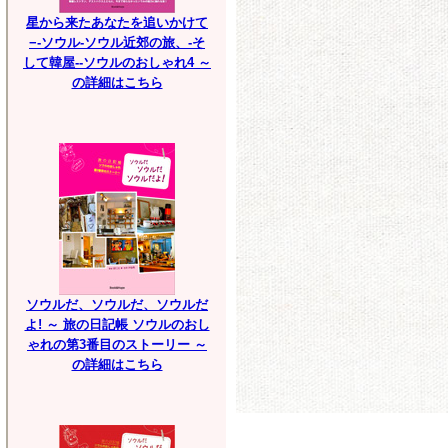
星から来たあなたを追いかけて
−-ソウル-ソウル近郊の旅、-そ
して韓屋--ソウルのおしゃれ4 ～
の詳細はこちら
ソウルだ、ソウルだ、ソウルだ
よ! ～ 旅の日記帳 ソウルのおし
ゃれの第3番目のストーリー ～
の詳細はこちら