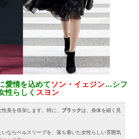
に愛情を込めて
ソン・イェジン
…シフ
女性らしく
スヨン
女性美を倍加します。特に、
ブラック
は、身体を細く見
。
たいならベルスリーブを、落ち着いた女性らしい雰囲気