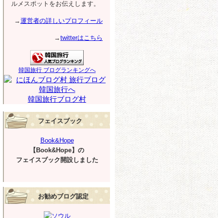
ルメスポットをお伝えします。
→
運営者の詳しいプロフィール
→
twitterはこちら
韓国旅行 ブログランキングへ
韓国旅行ブログ村
フェイスブック
Book&Hope
【Book&Hope】の
フェイスブック開設しました
お勧めブログ認定