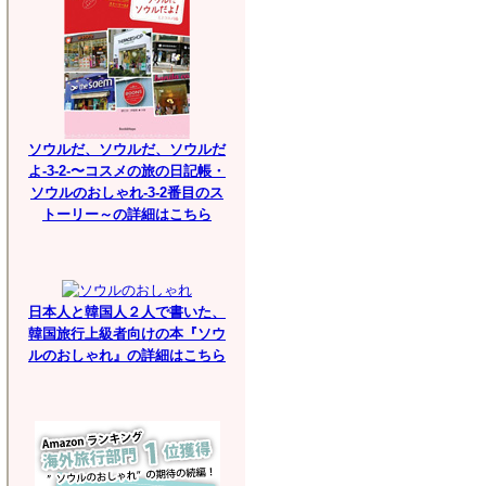
ソウルだ、ソウルだ、ソウルだ
よ-3-2-〜コスメの旅の日記帳・
ソウルのおしゃれ-3-2番目のス
トーリー～の詳細はこちら
日本人と韓国人２人で書いた、
韓国旅行上級者向けの本『ソウ
ルのおしゃれ』の詳細はこちら