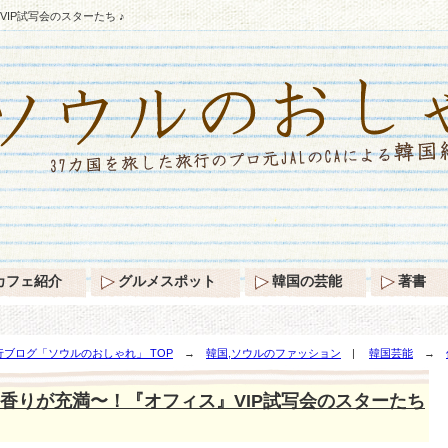
IP試写会のスターたち ♪
カフェ紹介
グルメスポット
韓国の芸能
著書
ブログ「ソウルのおしゃれ」 TOP
→
韓国,ソウルのファッション
|
韓国芸能
→
ち ♪
香りが充満〜！『オフィス』VIP試写会のスターたち