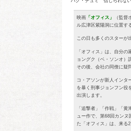
パク・チュミ 信じられない
映画
「オフィス」
（監督
ル広津区紫陽洞に位置す
この日も多くのスターが
「オフィス」は、自分の
ョングク（ベ・ソンオ）課
その後、会社の同僚に疑
コ・アソンが新人インタ
を暴く刑事ジョンフン役
出演します。
「追撃者」「作戦」「黄
ュー作で、第68回カン
た「オフィス」は、来る2