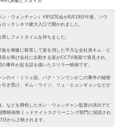
40代美貌とスタイル
ホン・ウォンチャン）VIP試写会が8月19日午後、ソウ
るロッテシネマ建大入口で開かれました。
出席しフォトタイムを持ちました。
家族を無惨に殺害して姿を消した平凡な会社員キム・ビ
長が再び会社に出勤する姿がCCTV画面で発見され、
問の事件が起る話を描いたスリラー映画です。
ーンのイ・ミリェ役、パク・ソンウンがこの事件の秘密
を引き受け、ギム・ウイソ、リュ・ヒョンギョンなどが
海」などを脚色したホン・ウォンチャン監督の演出デビ
ヌ国際映画祭ミッドナイトスクリーニング部門に招請され
7日から上映されます。