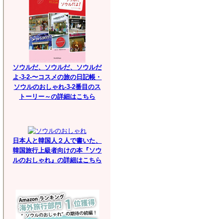
ソウルだ、ソウルだ、ソウルだ
よ-3-2-〜コスメの旅の日記帳・
ソウルのおしゃれ-3-2番目のス
トーリー～の詳細はこちら
日本人と韓国人２人で書いた、
韓国旅行上級者向けの本『ソウ
ルのおしゃれ』の詳細はこちら