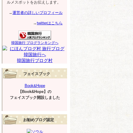
ルメスポットをお伝えします。
→
運営者の詳しいプロフィール
→
twitterはこちら
韓国旅行 ブログランキングへ
韓国旅行ブログ村
フェイスブック
Book&Hope
【Book&Hope】の
フェイスブック開設しました
お勧めブログ認定