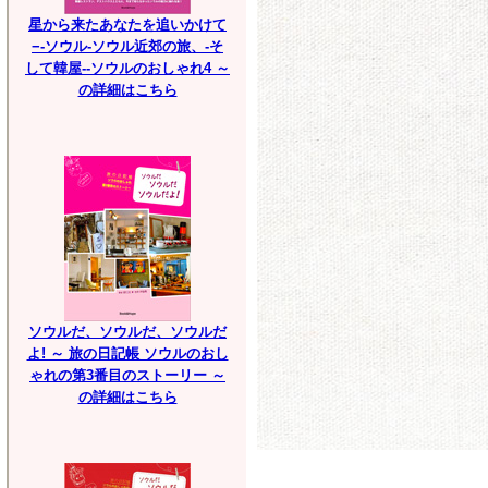
星から来たあなたを追いかけて
−-ソウル-ソウル近郊の旅、-そ
して韓屋--ソウルのおしゃれ4 ～
の詳細はこちら
ソウルだ、ソウルだ、ソウルだ
よ! ～ 旅の日記帳 ソウルのおし
ゃれの第3番目のストーリー ～
の詳細はこちら