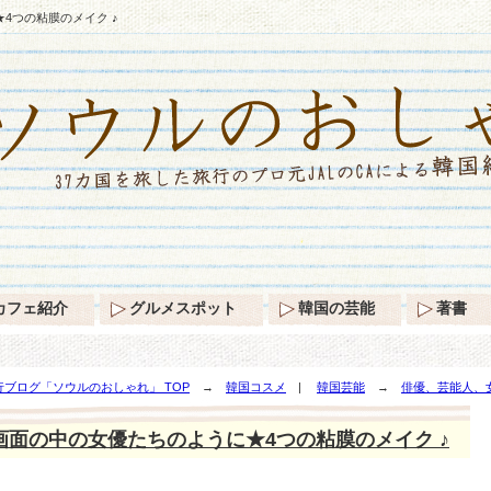
4つの粘膜のメイク ♪
カフェ紹介
グルメスポット
韓国の芸能
著書
ブログ「ソウルのおしゃれ」 TOP
→
韓国コスメ
|
韓国芸能
→
俳優、芸能人、
画面の中の女優たちのように★4つの粘膜のメイク ♪