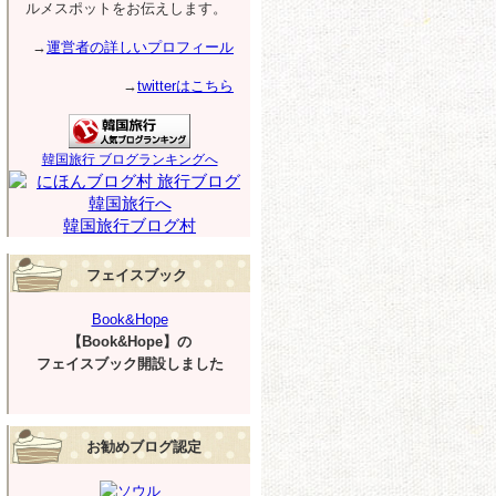
ルメスポットをお伝えします。
→
運営者の詳しいプロフィール
→
twitterはこちら
韓国旅行 ブログランキングへ
韓国旅行ブログ村
フェイスブック
Book&Hope
【Book&Hope】の
フェイスブック開設しました
お勧めブログ認定