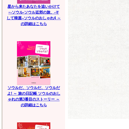
星から来たあなたを追いかけて
−-ソウル-ソウル近郊の旅、-そ
して韓屋--ソウルのおしゃれ4 ～
の詳細はこちら
ソウルだ、ソウルだ、ソウルだ
よ! ～ 旅の日記帳 ソウルのおし
ゃれの第3番目のストーリー ～
の詳細はこちら