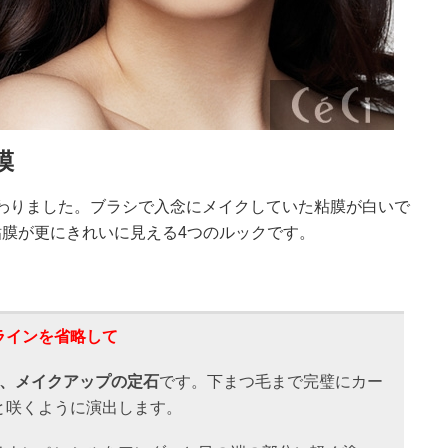
膜
わりました。ブラシで入念にメイクしていた粘膜が白いで
膜が更にきれいに見える4つのルックです。
ラインを省略して
は、メイクアップの定石
です。下まつ毛まで完璧にカー
と咲くように演出します。