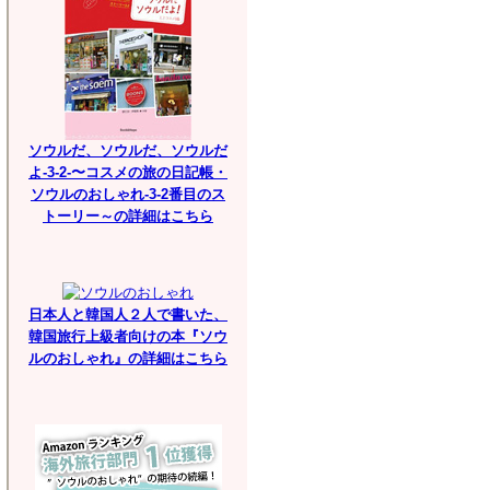
ソウルだ、ソウルだ、ソウルだ
よ-3-2-〜コスメの旅の日記帳・
ソウルのおしゃれ-3-2番目のス
トーリー～の詳細はこちら
日本人と韓国人２人で書いた、
韓国旅行上級者向けの本『ソウ
ルのおしゃれ』の詳細はこちら