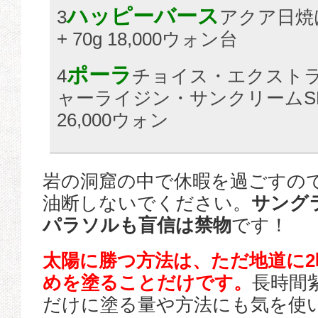
ハッピーバース
3
アクア日焼け止
+ 70g 18,000ウォン台
ポーラ
4
チョイス・エクスト
ャーライジン・サンクリームSPF3
26,000ウォン
岩の洞窟の中で休暇を過ごすの
油断しないでください。
サング
パラソルも盲信は禁物
です！
太陽に勝つ方法は、ただ地道に2
めを塗ることだけです。
長時間
だけに塗る量や方法にも気を使