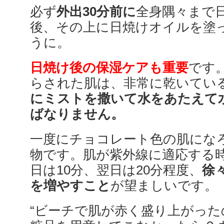
必ず
外出30分前に
全身隅々まで
後、その上に日焼けオイルを塗
うに。
日焼け後の保湿ケアも重要
です
らされた肌は、非常に乾いてい
にミストを撒いて水をあたえて
ばなりません。
一度にチョコレート色の肌にな
物です。肌が紫外線に適応する
日は10分、翌日は20分程度、
徐
を増やすこと
が望ましいです。
“ビーチで肌が赤く盛り上がっ