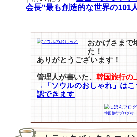
ス
会長”最も創造的な世界の101
の
た
め
の
優
良
おかげさまで
コ
た！
ス
ありがとうございます！
メ
♪
は
管理人が書いた、
韓国旅行の
→「ソウルのおしゃれ」はこ
認できます
韓国旅行ブログ村