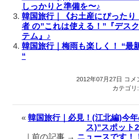
しっかりと準備を〜♪
韓国旅行｜《お土産にぴったり
者 の”これは使える！”『デス
テム』♪
韓国旅行｜梅雨も楽しく！ “最
“
2012年07月27日
韓
コメ
国
カテゴリ
旅
行
｜
(2)
«
韓国旅行｜必見！(江北編)今年
バ
ス)”スポット20
カ
ン
｜前の記事 →
ニュースです！