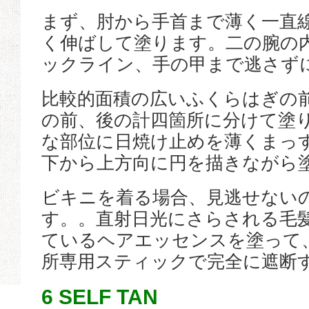
まず、肘から手首まで薄く一直
く伸ばして塗ります。二の腕の
ックライン、手の甲まで逃さず
比較的面積の広いふくらはぎの
の前、後の計四箇所に分けて塗
な部位に日焼け止めを薄くまっ
下から上方向に円を描きながら
ビキニを着る場合、見逃せない
す。。直射日光にさらされる毛髪
ているヘアエッセンスを塗って
所専用スティックで完全に遮断
6 SELF TAN