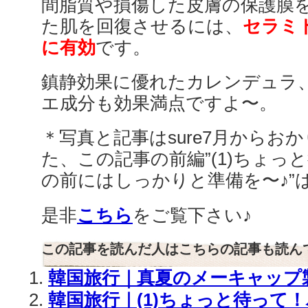
間脂質や損傷した皮膚の保護膜
た肌を回復させるには、
セラミ
に有効
です。
鎮静効果に優れたカレンデュラ
エ成分も効果満点ですよ〜。
＊写真と記事はsure7月からお
た、この記事の前編”(1)ちょっ
の前にはしっかりと準備を〜♪”
是非
こちら
をご覧下さい♪
この記事を読んだ人はこちらの記事も読ん
韓国旅行｜真夏のメーキャップ
韓国旅行｜(1)ちょっと待って