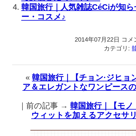
韓国旅行｜人気雑誌CéCiが知
ー・コスメ♪
2014年07月22日
韓
コメ
国
カテゴリ:
旅
行
｜
【ジ
«
韓国旅行｜【チョン·ジヒョ
ェ
ア＆エレガントなワンピース
ル
ア
イ
｜前の記事 →
韓国旅行｜【モノ
ラ
イ
ウィットを加えるアクセサリ
ナ
ー】
使