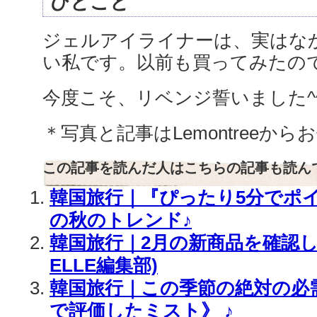
ひとこと
ジェルアイライナーは、実はな
い私です。以前も買ってみたの
今度こそ、リベンジ誓いました^^
＊写真と記事はLemontreeか
この記事を読んだ人はこちらの記事も読ん
韓国旅行｜『ぴったり5分でポ
の秋のトレンド♪
韓国旅行｜2月の新商品を確認し
ELLE編集部)
韓国旅行｜この季節の絶対の必
で評価したミスト》 ♪