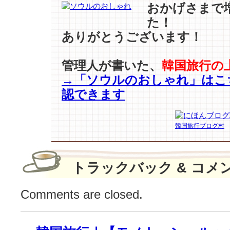
っ
おかげさまで
て
た！
る？
ありがとうございます！
は
管理人が書いた、
韓国旅行の
→「ソウルのおしゃれ」はこ
認できます
韓国旅行ブログ村
トラックバック & コメ
Comments are closed.