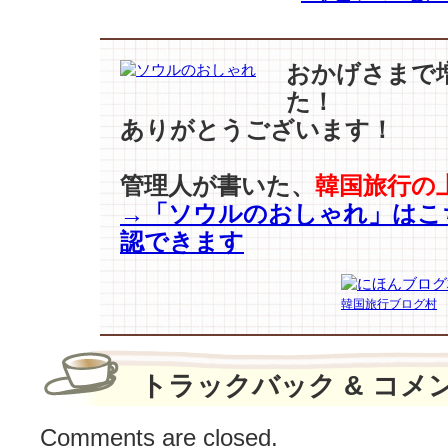
か
に
輝
おかげさまで
か
た！
せ
る
ありがとうございます！
カ
ラ
管理人が書いた、
韓国旅行の
フ
→「ソウルのおしゃれ」はこ
ル
ア
認できます
イ
ラ
イ
韓国旅行ブログ村
ナ
ー
♪
トラックバック & コメ
は
Comments are closed.