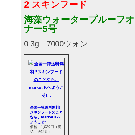
2 スキンフード
海藻ウォータープルーフオ
ナー5号
0.3g 7000ウォン
全国一律送料無料!!
スキンフードのこと
なら、market Kへ
ようこそ!…
価格：1,020円（税
込、送料別）