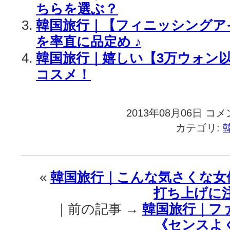
ちらを選ぶ？
韓国旅行｜【フィニッシングア
を率直に品定め ♪
韓国旅行｜嬉しい【3万ウォン
コスメ！
2013年08月06日
韓
コメ
国
カテゴリ:
旅
行
｜
夏
«
韓国旅行｜こんな気さくな女
を
打ち上げに
き
ら
｜前の記事 →
韓国旅行｜フ
び
《センスよ
や