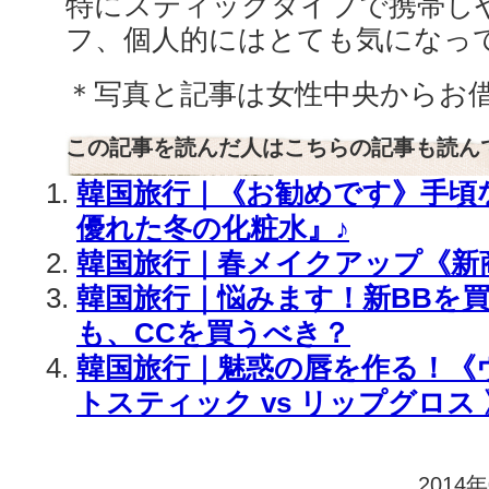
特にスティックタイプで携帯し
フ、個人的にはとても気になっ
＊写真と記事は女性中央からお
この記事を読んだ人はこちらの記事も読ん
韓国旅行｜《お勧めです》手頃
優れた冬の化粧水』♪
韓国旅行｜春メイクアップ《新商
韓国旅行｜悩みます！新BBを
も、CCを買うべき？
韓国旅行｜魅惑の唇を作る！《
トスティック vs リップグロス 
2014