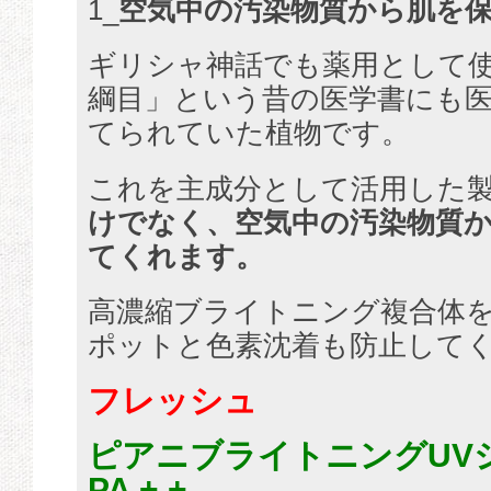
1_
空気中の汚染物質から肌を
ギリシャ神話でも薬用として
綱目」という昔の医学書にも
てられていた植物です。
これを主成分として活用した
けでなく、空気中の汚染物質
てくれます。
高濃縮ブライトニング複合体
ポットと色素沈着も防止して
フレッシュ
ピアニブライトニングUVシ
PA + +