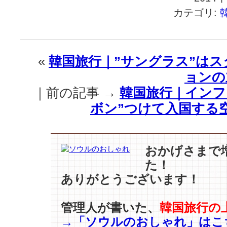
カテゴリ:
«
韓国旅行｜”サングラス”は
ョンの
｜前の記事 →
韓国旅行｜インフ
ボン”つけて入国する
おかげさまで
た！
ありがとうございます！
管理人が書いた、
韓国旅行の
→「ソウルのおしゃれ」はこ