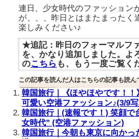
連日、少女時代のファッション
が、、、昨日とはまたまったく
楽しみください♪
★追記：昨日のフォーマルフ
を、かなり追加しました。よ
の
こちら
も、もう一度ご覧くだ
この記事を読んだ人はこちらの記事も読ん
韓国旅行｜《ほやほやです！！》
可愛い空港ファッション♪(3/9
韓国旅行｜(速報です！) 笑顔で
女時代” (空港ファッション)
韓国旅行｜今朝も東京に向かった