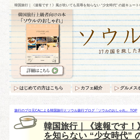
韓国旅行｜《速報です！》風が吹いても屈辱を知らない “少女時代” の超キュー
はじめての方はこちら
カフェ紹介
グルメス
旅行のプロ元CAによる韓国旅行とソウル旅行ブログ「ソウルのおしゃれ」 TOP
いても屈辱を知らない “少女時代” の超キュートな空港ファッション！！
韓国旅行｜《速報です！
を知らない “少女時代”