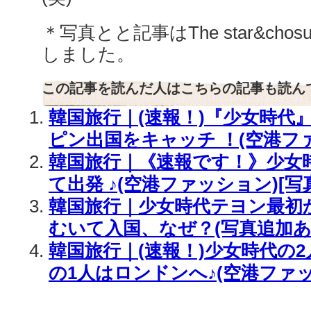
＊写真とと記事はThe star&cho
しました。
この記事を読んだ人はこちらの記事も読ん
韓国旅行｜(速報！)『少女時代
ピン出国をキャッチ ！(空港フ
韓国旅行｜《速報です！》少女
て出発 ♪(空港ファッション)[写
韓国旅行｜少女時代テヨン最初
むいて入国、なぜ？(写真追加あ
韓国旅行｜(速報！)少女時代の2人
の1人はロンドンへ♪(空港ファ