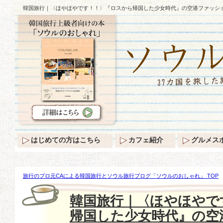
韓国旅行｜〈ほやほやです！！〉『ロスから帰国した少女時代』の空港ファッション♪
はじめての方はこちら
カフェ紹介
グルメス
旅行のプロ元CAによる韓国旅行とソウル旅行ブログ「ソウルのおしゃれ」 TOP
『ロスから帰国した少女時代』の空港ファッション♪(11.13追加あり)
韓国旅行｜〈ほやほやで
帰国した少女時代』の空