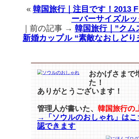
(超
«
韓国旅行｜注目です！2013 F
速
ーバーサイズルッ
報！)”女
王”
｜前の記事 →
韓国旅行｜”クムス
少
新婚カップル “素敵なおしどり夫
女
時
代
ま
で
登
おかげさまで
場！
た！
空
ありがとうございます！
港
フ
ァ
管理人が書いた、
韓国旅行の
ッ
→「ソウルのおしゃれ」はこ
シ
認できます
ョ
ン