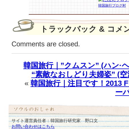
♪
韓国旅行ブログ村
は
トラックバック & コメ
Comments are closed.
韓国旅行｜”クムスン” (ハン·
“素敵なおしどり夫婦姿” (空
«
韓国旅行｜注目です！2013 F
ー
サイト運営責任者：韓国旅行研究家 野口文
お問い合わせはこちら