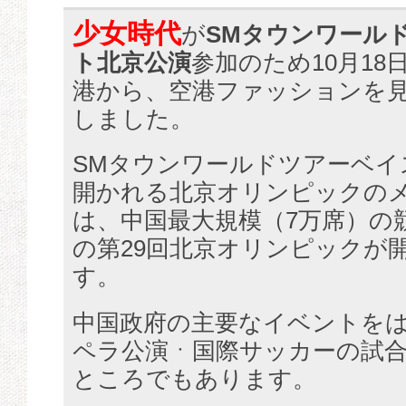
少女時代
が
SMタウンワール
ト北京公演
参加のため10月18
港から、空港ファッションを
しました。
SMタウンワールドツアーベイ
開かれる北京オリンピックの
は、中国最大規模（7万席）の競
の第29回北京オリンピックが
す。
中国政府の主要なイベントを
ペラ公演ㆍ国際サッカーの試
ところでもあります。