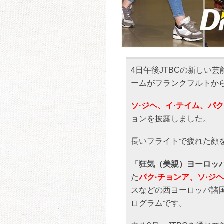
4日午後JTBCの新しい
ームがフランクフルトか
ソ·ジヘ、イ·テイム、パク
ョンを披露しました。
長いフライトで疲れた顔
「狂気（美親）ヨーロッパ
た
パク·チョンア、ソ·ジ
スなどの西ヨーロッパ諸
ログラムです。