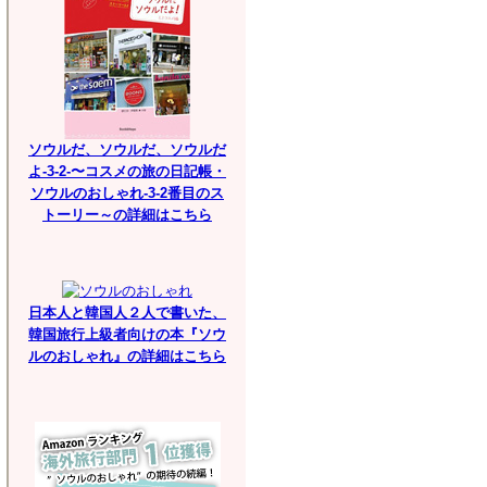
ソウルだ、ソウルだ、ソウルだ
よ-3-2-〜コスメの旅の日記帳・
ソウルのおしゃれ-3-2番目のス
トーリー～の詳細はこちら
日本人と韓国人２人で書いた、
韓国旅行上級者向けの本『ソウ
ルのおしゃれ』の詳細はこちら