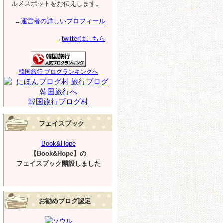
ルメスポットをお伝えします。
→
運営者の詳しいプロフィール
→
twitterはこちら
韓国旅行 ブログランキングへ
韓国旅行ブログ村
フェイスブック
Book&Hope
【Book&Hope】の
フェイスブック開設しました
お勧めブログ認定