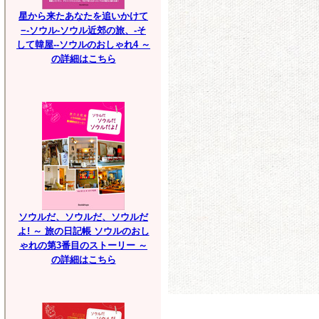
星から来たあなたを追いかけて
−-ソウル-ソウル近郊の旅、-そ
して韓屋--ソウルのおしゃれ4 ～
の詳細はこちら
ソウルだ、ソウルだ、ソウルだ
よ! ～ 旅の日記帳 ソウルのおし
ゃれの第3番目のストーリー ～
の詳細はこちら