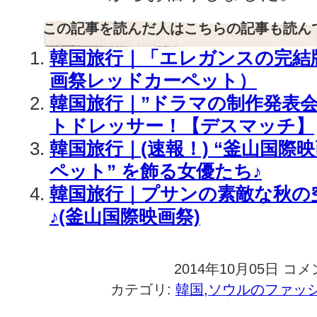
この記事を読んだ人はこちらの記事も読ん
韓国旅行｜「エレガンスの完結
画祭レッドカーペット）
韓国旅行｜”ドラマの制作発表
トドレッサー！【デスマッチ】
韓国旅行｜(速報！) “釜山国際
ペット” を飾る女優たち♪
韓国旅行｜プサンの素敵な秋の
♪(釜山国際映画祭)
2014年10月05日
韓
コメ
国
カテゴリ:
韓国,ソウルのファッ
旅
行