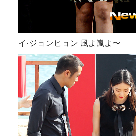
イ·ジョンヒョン 風よ嵐よ〜