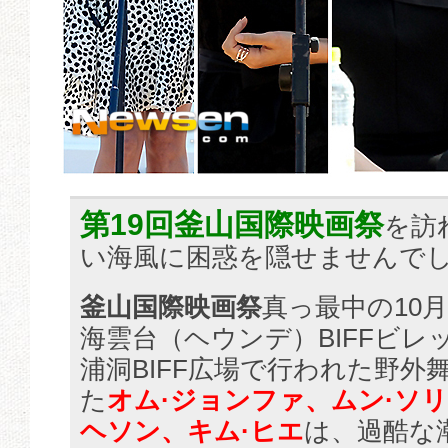
第19回釜山国際映画祭
を訪
い海風に困惑を隠せませんで
釜山国際映画祭
真っ最中の10
海雲台（ヘウンデ）BIFFビレ
浦洞BIFF広場で行われた野外
た
オム·ジョンファ、ムン·ソ
ヘソン、キム·ヒエ
は、過酷な