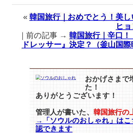
｜
釜
«
韓国旅行｜おめでとう！美し
山
ヒョ
で
見
｜前の記事 →
韓国旅行｜辛口！
つ
ドレッサー』決定？（釜山国際
け
た
女
性
ス
タ
おかげさまで
ー
た！
た
ありがとうございます！
ち
「風
が
管理人が書いた、
韓国旅行の
無
→「ソウルのおしゃれ」はこ
情
認できます
で〜」