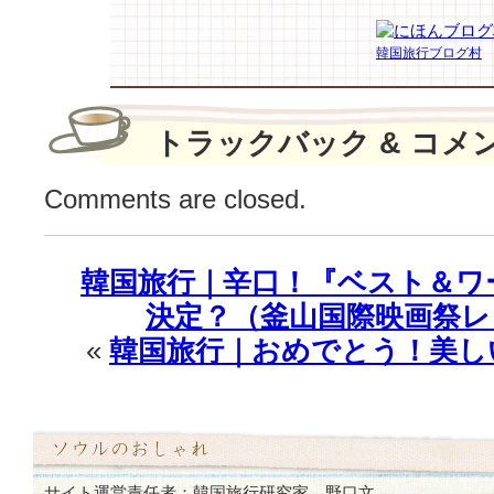
（BIFF）
は
韓国旅行ブログ村
トラックバック & コメ
Comments are closed.
韓国旅行｜辛口！『ベスト＆ワ
決定？（釜山国際映画祭
«
韓国旅行｜おめでとう！美し
サイト運営責任者：韓国旅行研究家 野口文