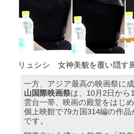
リュシシ 女神美貌を覆い隠す
一方、アジア最高の映画祭に
山国際映画祭
は、10月2日から
雲台一帯、映画の殿堂をはじめ
個上映館で79カ国314編の作
です。