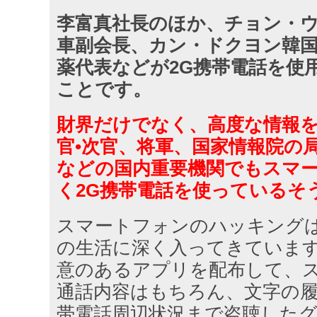
李富真社長のほか、チョン・
車副会長、カン・ドクヨン韓
薬代表などが2G携帯電話を使
ことです。
財界だけでなく、高度な情報
官•次官、将軍、国家情報院の
などの国内重要機関でもスマ
く2G携帯電話を使っているそ
スマートフォンのハッキング
の生活に深く入ってきています
意のあるアプリを配布して、
通話内容はもちろん、文字の
帯電話周辺状況まで盗聴した