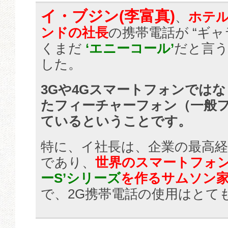
イ・ブジン(李富真)
、
ホテ
ンドの社長
の携帯電話が “ギ
くまだ
‘エニーコール’
だと言
した。
3Gや4Gスマートフォンではな
たフィーチャーフォン（一般
ているということです。
特に、イ社長は、企業の最高経
であり、
世界のスマートフォ
ーS’シリーズ
を作るサムソン
で、2G携帯電話の使用はとて