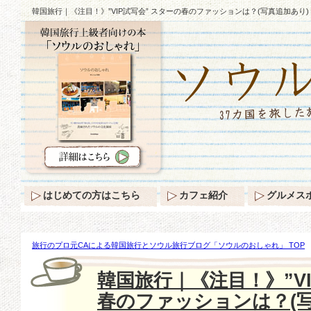
韓国旅行｜《注目！》”VIP試写会” スターの春のファッションは？(写真追加あり)
はじめての方はこちら
カフェ紹介
グルメス
旅行のプロ元CAによる韓国旅行とソウル旅行ブログ「ソウルのおしゃれ」 TOP
目！》”VIP試写会” スターの春のファッションは？(写真追加あり)
韓国旅行｜《注目！》”VI
春のファッションは？(写