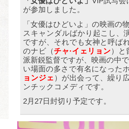
「女優はひどいよ」
VIP試写
が参加しました。
「女優はひどいよ」の映画の
スキャンダルばかり起こし、
ですが、それでも女神と呼ば
のナビ（
チャ·イェリョン
）と
派新鋭監督ですが、映画の中で
い場面の多さで有名になった
ョンジェ
）が出会って、繰り
ンチックコメディです。
2月27日封切り予定です。