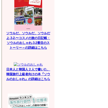
ソウルだ、ソウルだ、ソウルだ
よ-3-2-〜コスメの旅の日記帳・
ソウルのおしゃれ-3-2番目のス
トーリー～の詳細はこちら
日本人と韓国人２人で書いた、
韓国旅行上級者向けの本『ソウ
ルのおしゃれ』の詳細はこちら