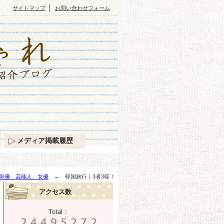
｜
サイトマップ
お問い合わせフォーム
メディア掲載履歴
俳優、芸能人、女優
→ 韓国旅行｜3者3様！
アクセス数
Total：