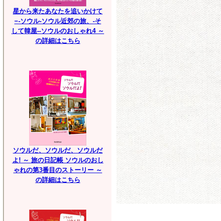
星から来たあなたを追いかけて
−-ソウル-ソウル近郊の旅、-そ
して韓屋--ソウルのおしゃれ4 ～
の詳細はこちら
ソウルだ、ソウルだ、ソウルだ
よ! ～ 旅の日記帳 ソウルのおし
ゃれの第3番目のストーリー ～
の詳細はこちら