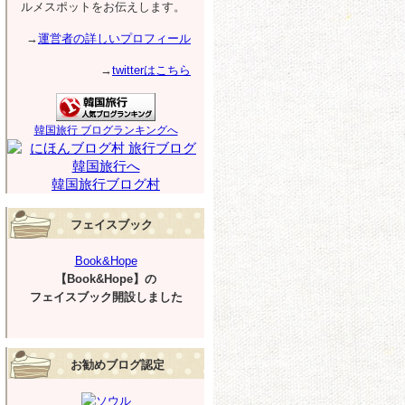
ルメスポットをお伝えします。
→
運営者の詳しいプロフィール
→
twitterはこちら
韓国旅行 ブログランキングへ
韓国旅行ブログ村
フェイスブック
Book&Hope
【Book&Hope】の
フェイスブック開設しました
お勧めブログ認定