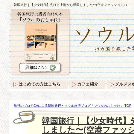
韓国旅行｜【少女時代】先ほど上海から帰国しました〜(空港ファッション) ♪
はじめての方はこちら
カフェ紹介
グルメス
旅行のプロ元CAによる韓国旅行とソウル旅行ブログ「ソウルのおしゃれ」 TOP
海から帰国しました〜(空港ファッション) ♪
韓国旅行｜【少女時代】
しました〜(空港ファッショ