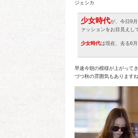
ジェシカ
少女時代
が、今日9
ァッションをお目見えし
少女時代
は現在、去る6
早速今朝の模様が上がって
づつ秋の雰囲気もありますね