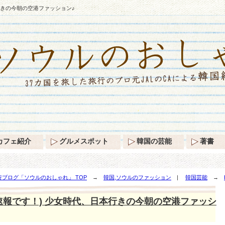
行きの今朝の空港ファッション♪
カフェ紹介
グルメスポット
韓国の芸能
著書
ブログ「ソウルのおしゃれ」 TOP
→
韓国,ソウルのファッション
|
韓国芸能
→
速報です！) 少女時代、日本行きの今朝の空港ファッシ