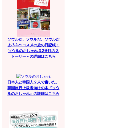
ソウルだ、ソウルだ、ソウルだ
よ-3-2-〜コスメの旅の日記帳・
ソウルのおしゃれ-3-2番目のス
トーリー～の詳細はこちら
日本人と韓国人２人で書いた、
韓国旅行上級者向けの本『ソウ
ルのおしゃれ』の詳細はこちら