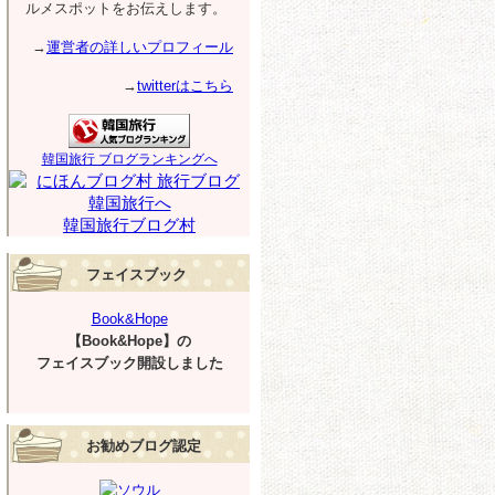
ルメスポットをお伝えします。
→
運営者の詳しいプロフィール
→
twitterはこちら
韓国旅行 ブログランキングへ
韓国旅行ブログ村
フェイスブック
Book&Hope
【Book&Hope】の
フェイスブック開設しました
お勧めブログ認定