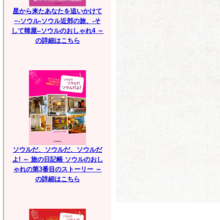
星から来たあなたを追いかけて
−-ソウル-ソウル近郊の旅、-そ
して韓屋--ソウルのおしゃれ4 ～
の詳細はこちら
ソウルだ、ソウルだ、ソウルだ
よ! ～ 旅の日記帳 ソウルのおし
ゃれの第3番目のストーリー ～
の詳細はこちら