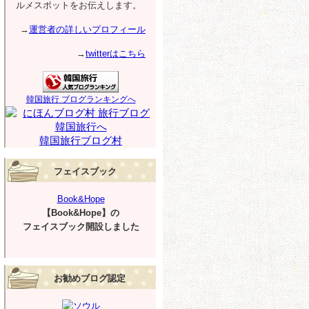
ルメスポットをお伝えします。
→
運営者の詳しいプロフィール
→
twitterはこちら
韓国旅行 ブログランキングへ
韓国旅行ブログ村
フェイスブック
Book&Hope
【Book&Hope】の
フェイスブック開設しました
お勧めブログ認定