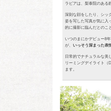
ラビアは、梨泰院のある
深刻な顔をしたり、シッ
姿を写した写真が気に入
的に撮影に臨んだとのこ
いつのまにかデビュー8
が、
いっそう深まった表
日常的でナチュラルな美
リーミングデイライト（Dre
ます。