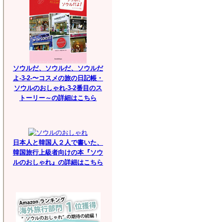
ソウルだ、ソウルだ、ソウルだ
よ-3-2-〜コスメの旅の日記帳・
ソウルのおしゃれ-3-2番目のス
トーリー～の詳細はこちら
日本人と韓国人２人で書いた、
韓国旅行上級者向けの本『ソウ
ルのおしゃれ』の詳細はこちら