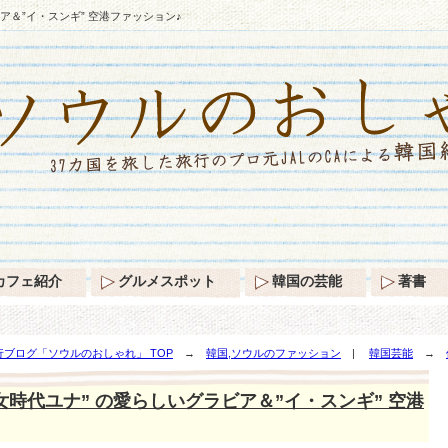
ア＆”イ・スンギ” 空港ファッション♪
カフェ紹介
グルメスポット
韓国の芸能
著書
ブログ「ソウルのおしゃれ」 TOP
→
韓国,ソウルのファッション
|
韓国芸能
→
空港ファッション♪
女時代ユナ” の愛らしいグラビア＆”イ・スンギ” 空港