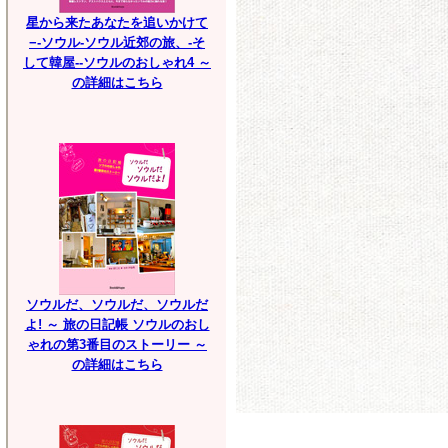
星から来たあなたを追いかけて
−-ソウル-ソウル近郊の旅、-そ
して韓屋--ソウルのおしゃれ4 ～
の詳細はこちら
ソウルだ、ソウルだ、ソウルだ
よ! ～ 旅の日記帳 ソウルのおし
ゃれの第3番目のストーリー ～
の詳細はこちら