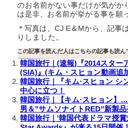
のお名前がない事だけが気がか
は是非、お名前が挙がる事を願っ
＊写真は、CJ E＆Mから、記事は
りしました。
この記事を読んだ人はこちらの記事も読ん
韓国旅行｜(速報)『2014スタ
(SIA)』(キム・スヒョン動画追
韓国旅行｜『キム·スヒョン シ
中心に立つ！
韓国旅行｜【キム·スヒョン】
男＆”サムソナイトRED”新製品
韓国旅行｜’韓国代表ドラマ授賞式’ 
Star Awards』が来る15日開催