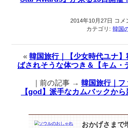
2014年10月27日
韓
コメ
国
カテゴリ:
韓国
旅
行
｜
(速
«
韓国旅行｜【少女時代ユナ】
報)
ばされそうな体つき＆【キム・テ
【キ
ム
·
｜前の記事 →
韓国旅行｜フ
ス
ヒ
【god】派手なカムバックか
ョ
ン、
キ
ム
·
おかげさまで
ヒ