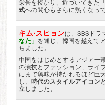
栄誉を授かり、近づいてきた
「
式
への関心もさらに熱くなっ
キム·スヒョン
は、SBSドラ
なた」
を通じ、韓国を越えて
ちました。
中国をはじめとするアジア一
の演技とファッション、ライ
にまで興味が持たれるほど巨
し、
時代のスタイルアイコン
立
しました。