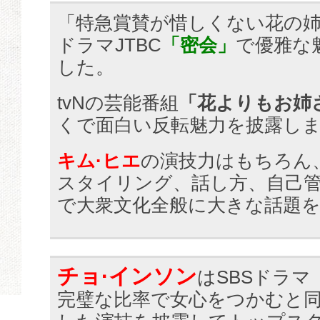
「特急賞賛が惜しくない花の
ドラマJTBC
「密会」
で優雅な
した。
tvNの芸能番組
「花よりもお姉
くで面白い反転魅力を披露し
キム·ヒエ
の演技力はもちろん
スタイリング、話し方、自己
で大衆文化全般に大きな話題
チョ·インソン
はSBSドラマ
完璧な比率で女心をつかむと