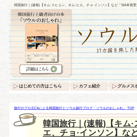
韓国旅行｜(速報)【キム·スヒョン、キム·ヒエ、チョ·インソン】など「SIA本賞
はじめての方はこちら
カフェ紹介
グルメス
旅行のプロ元CAによる韓国旅行とソウル旅行ブログ「ソウルのおしゃれ」 TOP
キム·ヒエ、チョ·インソン】など「SIA本賞受賞」の栄誉♪
韓国旅行｜(速報)【キム
エ、チョ·インソン】など