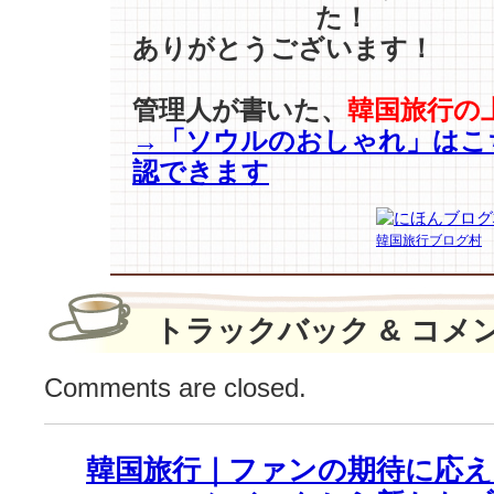
た！
エ、
ありがとうございます！
チ
ョ
·
管理人が書いた、
韓国旅行の
イ
→「ソウルのおしゃれ」はこ
ン
ソ
認できます
ン】
な
ど
韓国旅行ブログ村
「SIA
本
賞
トラックバック & コメ
受
賞」
Comments are closed.
の
栄
誉
♪
韓国旅行｜ファンの期待に応え
は