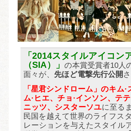
「2014スタイルアイコン
（SIA）」
の本賞受賞者10人
面々が、
先ほど電撃先行公開
さ
「星君シンドローム」のキム·
ム·ヒエ、チョ·インソン、テ
ニッツ、シスターソユ
に至るま
民国を越えて世界のライフス
レーションを与えたスタイル