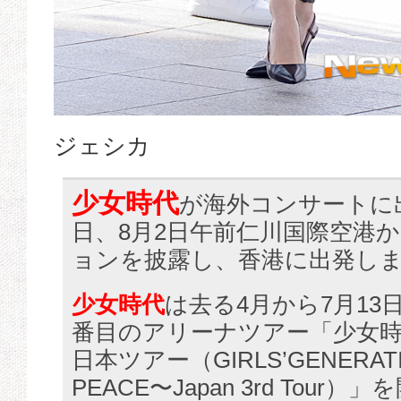
ジェシカ
少女時代
が海外コンサートに
日、8月2日午前仁川国際空港
ョンを披露し、香港に出発し
少女時代
は去る4月から7月13
番目のアリーナツアー「少女
日本ツアー（GIRLS’GENERAT
PEACE〜Japan 3rd Tour