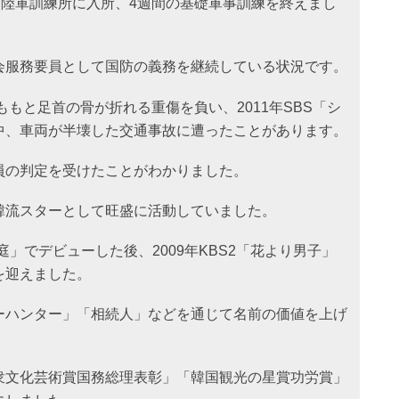
山陸軍訓練所に入所、4週間の基礎軍事訓練を終えまし
会服務要員として国防の義務を継続している状況です。
ももと足首の骨が折れる重傷を負い、2011年SBS「シ
中、車両が半壊した交通事故に遭ったことがあります。
員の判定を受けたことがわかりました。
韓流スターとして旺盛に活動していました。
校庭」でデビューした後、2009年KBS2「花より男子」
を迎えました。
ーハンター」「相続人」などを通じて名前の価値を上げ
衆文化芸術賞国務総理表彰」「韓国観光の星賞功労賞」