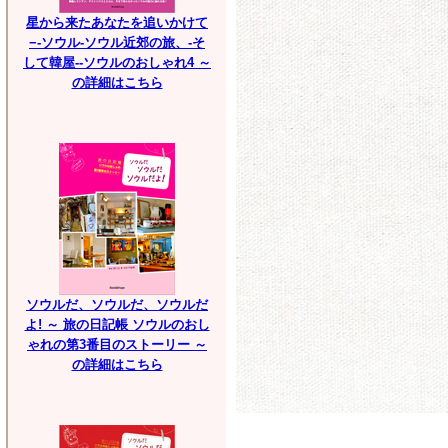
星から来たあなたを追いかけて
−-ソウル-ソウル近郊の旅、-そ
して韓屋--ソウルのおしゃれ4 ～
の詳細はこちら
ソウルだ、ソウルだ、ソウルだ
よ! ～ 旅の日記帳 ソウルのおし
ゃれの第3番目のストーリー ～
の詳細はこちら