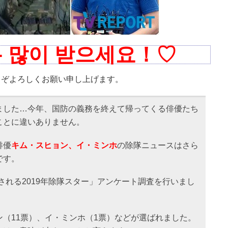
많이 받으세요！♡
くお願い申し上げます。
ました…今年、国防の義務を終えて帰ってくる俳優たち
ことに違いありません。
俳優
キム・スヒョン、イ・ミンホ
の除隊ニュースはさら
です。
される2019年除隊スター」アンケート調査を行いまし
（11票）、イ・ミンホ（1票）などが選ばれました。