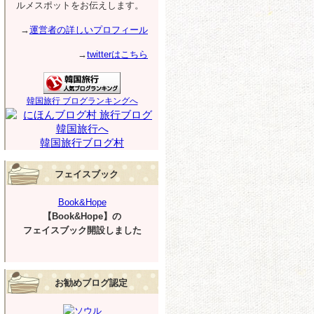
ルメスポットをお伝えします。
→
運営者の詳しいプロフィール
→
twitterはこちら
韓国旅行 ブログランキングへ
韓国旅行ブログ村
フェイスブック
Book&Hope
【Book&Hope】の
フェイスブック開設しました
お勧めブログ認定