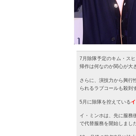
7月除隊予定のキム・ス
帰作は何なのか関心が大
さらに、演技力から興行
られるラブコールも殺到
5月に除隊を控えている
イ
イ・ミンホは、先に服務後
で代替服務を開始しまし