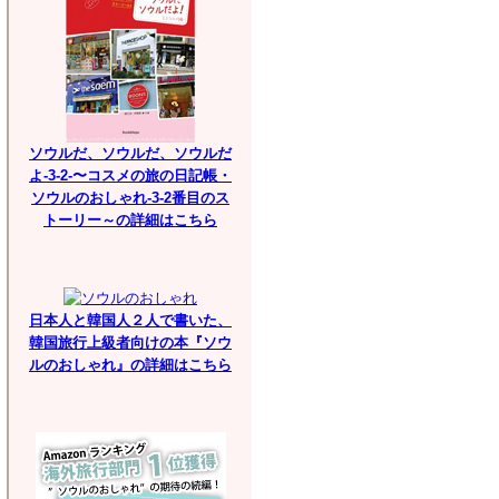
ソウルだ、ソウルだ、ソウルだ
よ-3-2-〜コスメの旅の日記帳・
ソウルのおしゃれ-3-2番目のス
トーリー～の詳細はこちら
日本人と韓国人２人で書いた、
韓国旅行上級者向けの本『ソウ
ルのおしゃれ』の詳細はこちら