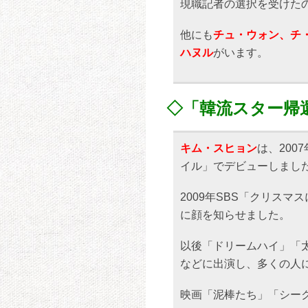
現職記者の選択を受けた
他にも
チュ・ウォン、チ
ハヌル
がいます。
◇「韓流スター帰
キム・スヒョン
は、200
イル」でデビューしまし
2009年SBS「クリス
に顔を知らせました。
以後「ドリームハイ」「
などに出演し、多くの人
映画「泥棒たち」「シー