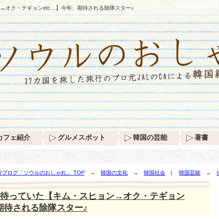
→オク・テギョンetc…】今年、期待される除隊スター♪
カフェ紹介
グルメスポット
韓国の芸能
著書
ブログ「ソウルのおしゃれ」 TOP
→
韓国の文化
→
韓国社会
|
韓国芸能
→
c…】今年、期待される除隊スター♪
待っていた【キム・スヒョン→オク・テギョン
、期待される除隊スター♪