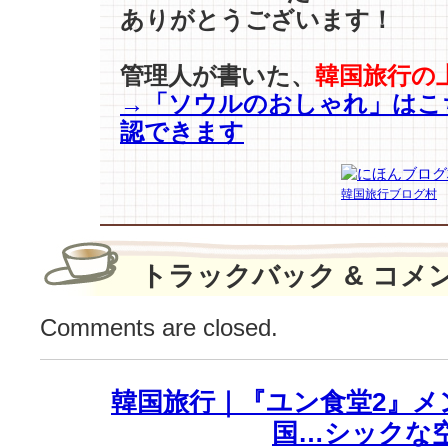
ウ
ありがとうございます！
タ
ー】
管理人が書いた、
韓国旅行の
で
→「ソウルのおしゃれ」はこ
ウ
ィ
認できます
ン
タ
ー
韓国旅行ブログ村
マ
リ
ン
トラックバック & コメ
♪
は
Comments are closed.
韓国旅行｜『ユン食堂2』メ
国…シックな