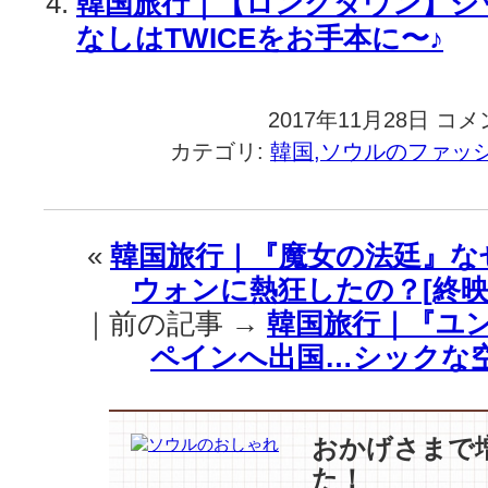
韓国旅行｜【ロングダウン】シ
なしはTWICEをお手本に〜♪
2017年11月28日
韓
コメ
国
カテゴリ:
韓国,ソウルのファッ
旅
行
｜
こ
«
韓国旅行｜『魔女の法廷』な
の
ウォンに熱狂したの？[終映
冬
大
｜前の記事 →
韓国旅行｜『ユ
人
ペインへ出国…シックな
気！
【ホ
ワ
イ
おかげさまで
ト
た！
ア