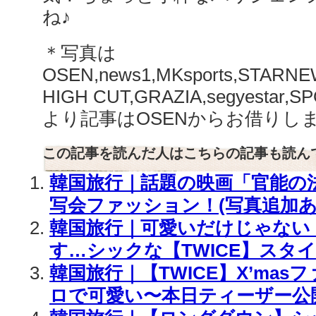
ね♪
＊写真は
OSEN,news1,MKsports,STARN
HIGH CUT,GRAZIA,segyestar
より記事はOSENからお借りし
この記事を読んだ人はこちらの記事も読ん
韓国旅行｜話題の映画「官能の法
写会ファッション！(写真追加あ
韓国旅行｜可愛いだけじゃない
す…シックな【TWICE】スタイ
韓国旅行｜【TWICE】X’ma
ロで可愛い〜本日ティーザー公