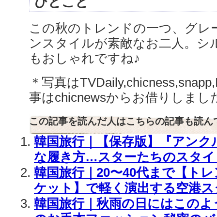
ひとこと
この秋のトレンドの一つ、グレ
ンスタイルが素敵なお二人。シ
もおしゃれですね♪
＊写真はTVDaily,chicness,snap
事はchicnewsからお借りしまし
この記事を読んだ人はこちらの記事も読ん
韓国旅行｜【保存版】『アンク
な履き方…スターたちのスタイリ
韓国旅行｜20〜40代まで【ト
ケット】で軽く演出する空港スタ
韓国旅行｜秋雨の日にはこのよ