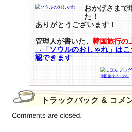
·
おかげさまで
リ
た！
ョ
ありがとうございます！
ウ
ォ
ン】
管理人が書いた、
韓国旅行の
の
→「ソウルのおしゃれ」はこ
温
認できます
美
女..”プ
ル
韓国旅行ブログ村
オ
ー
バ
ー
トラックバック & コメ
ニ
ッ
Comments are closed.
ト”♪
は