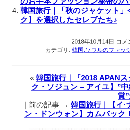
のお手本ファッション秘密のバ
韓国旅行｜「秋のジャケット」
ク】を選択したセレブたち♪
2018年10月14日
韓
コメ
国
カテゴリ:
韓国,ソウルのファッ
旅
行
｜
【ソ
«
韓国旅行｜『2018 APA
ン
ク・ソジュン – アイユ】”
ミ】
の
賞”
冷
｜前の記事 →
韓国旅行｜【イ·ナ
美
女
ン・ドンウォン】カムバック
vs【チ
ョ
ン