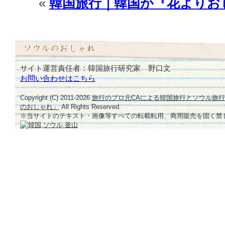
«
韓国旅行｜韓国が『花よりお
♪
は
サイト運営責任者：韓国旅行研究家 野口文
お問い合わせはこちら
Copyright (C) 2011-
2026
旅行のプロ元CAによる韓国旅行とソウル旅
のおしゃれ」
All Rights Reserved.
※当サイトのテキスト・画像等すべての転載転用、商用販売を固く禁