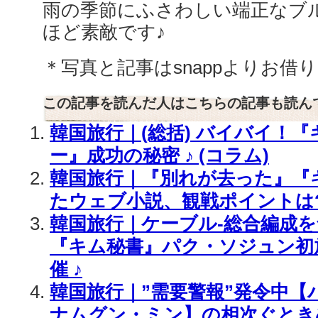
雨の季節にふさわしい端正なブ
ほど素敵です♪
＊写真と記事はsnappよりお借
この記事を読んだ人はこちらの記事も読ん
韓国旅行｜(総括) バイバイ！
ー』成功の秘密 ♪ (コラム)
韓国旅行｜『別れが去った』『
たウェブ小説、観戦ポイントは
韓国旅行｜ケーブル-総合編成を
『キム秘書』パク・ソジュン初
催 ♪
韓国旅行｜”需要警報”発令中【
ナムグン・ミン】の相次ぐとき