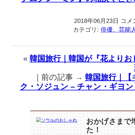
2018年06月23日
韓
コメ
国
カテゴリ:
俳優、芸能
旅
行
｜
爽
«
韓国旅行｜韓国が『花よりお
や
か
に
｜前の記事 →
韓国旅行｜【キ
端
ク・ソジュン – チャン・ギヨ
正
に…
【パ
ク・
ソ
ジ
おかげさまで
ュ
た！
ン