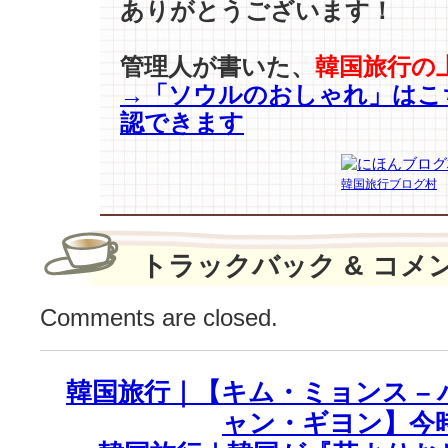
ありがとうございます！
–
ソ
ン
管理人が書いた、
韓国旅行の
ミ
→「ソウルのおしゃれ」はこ
–
認できます
ヒ
ョ
ミ
韓国旅行ブログ村
ン
etc】
@
モ
トラックバック & コメ
ン
ブ
Comments are closed.
ラ
ン
イ
韓国旅行｜【キム・ミョンス – 
ベ
ン
ャン・ギヨン】今
ト