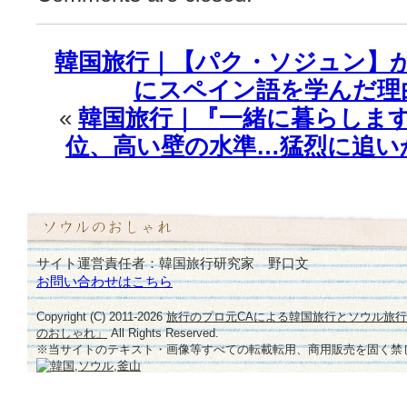
韓国旅行｜【パク・ソジュン】が
にスペイン語を学んだ理由
«
韓国旅行｜『一緒に暮らします
位、高い壁の水準…猛烈に追い
サイト運営責任者：韓国旅行研究家 野口文
お問い合わせはこちら
Copyright (C) 2011-
2026
旅行のプロ元CAによる韓国旅行とソウル旅
のおしゃれ」
All Rights Reserved.
※当サイトのテキスト・画像等すべての転載転用、商用販売を固く禁