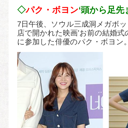
◇
パク・ボヨン
‘頭から足先
7日午後、ソウル三成洞メガボ
店で開かれた映画’お前の結婚式
に参加した俳優のパク・ボヨン