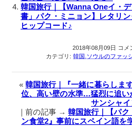
韓国旅行｜【Wanna Oneイ・
書」パク・ミニョン】レタリン
ヒップコード♪
2018年08月09日
韓
コメ
国
カテゴリ:
韓国,ソウルのファッ
旅
行
｜
レ
«
韓国旅行｜『一緒に暮らします
ト
位、高い壁の水準…猛烈に追い
ロ
な
サンシャイ
【ボ
｜前の記事 →
韓国旅行｜【パク
タ
ン
ン食堂2』事前にスペイン語を
ワ
ン