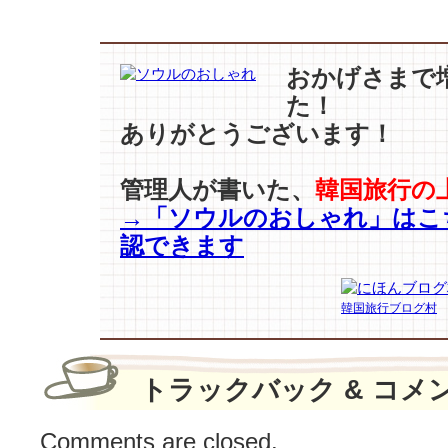
ピ
ー
ス】
おかげさまで
が
た！
人
ありがとうございます！
気
で
す
管理人が書いた、
韓国旅行の
よ〜
→「ソウルのおしゃれ」はこ
♪
は
認できます
韓国旅行ブログ村
トラックバック & コメ
Comments are closed.