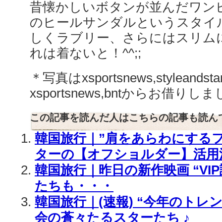
昔懐かしいボタンが並んだワン
のヒールサンダルというスタイ
しくラブリー、さらにはスリム
れは着ないと！^^;;
＊写真はxsportsnews,styleand
xsportsnews,bntからお借りし
この記事を読んだ人はこちらの記事も読ん
韓国旅行｜”肩をあらわにする
ターの【オフショルダー】活用
韓国旅行｜昨日の新作映画 “VIP
たちも・・・
韓国旅行｜(速報) “今年のトレン
会の蒼々たるスターたち ♪