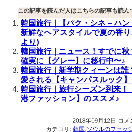
この記事を読んだ人はこちらの記事も読ん
韓国旅行｜【パク・シネ – ハン
新鮮なヘアスタイルで夏の香り♪
より)
韓国旅行｜ニュース！すでに秋
確実に【グレー】に移行中〜♪
韓国旅行｜新学期クィーンは誰
愛される【キャンパスルック】
韓国旅行｜旅行シーズン到来！
港ファッション】のススメ♪
2018年09月12日
韓
コメ
国
カテゴリ:
韓国,ソウルのファッ