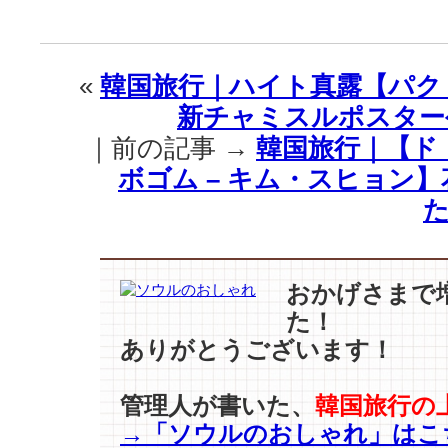
旅
行
｜
秋
«
韓国旅行｜ハイト真露【パク
に
新チャミスルポスター
は、
ベ
｜前の記事 →
韓国旅行｜【ド・
ー
ボゴム – キム・スヒョン
ジ
ュ
た
色
の
ト
レ
おかげさまで
ン
た！
チ
ありがとうございます！
コ
ー
ト?
管理人が書いた、
韓国旅行の
カ
→「ソウルのおしゃれ」はこ
ラ