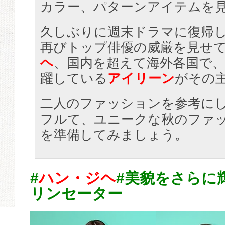
カラー、パターンアイテムを
久しぶりに週末ドラマに復帰
再びトップ俳優の威厳を見せ
ヘ
、国内を超えて海外各国で
躍している
アイリーン
がその
二人のファッションを参考に
フルて、ユニークな秋のファ
を準備してみましょう。
#
ハン・ジヘ
#美貌をさらに
リンセーター