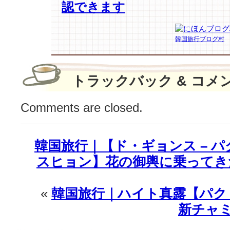
認できます
フ
ル
な
韓国旅行ブログ村
秋
の
フ
ァ
トラックバック & コメ
ッ
シ
Comments are closed.
ョ
ン
挑
韓国旅行｜【ド・ギョンス – パ
戦!
は
スヒョン】花の御輿に乗ってきた
«
韓国旅行｜ハイト真露【パク
新チャ